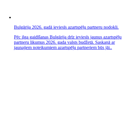
Bulgārija 2026. gadā ieviesīs azartspēļu partneru nodokli.
Pēc ilga gaidīšanas Bulgārija drīz ieviesīs jaunus azartspēļu
partneru likumus 2026. gada valsts budžetā. Saskaņā ar
jaunajiem noteikumiem azartspēļu partneriem būs jāi..