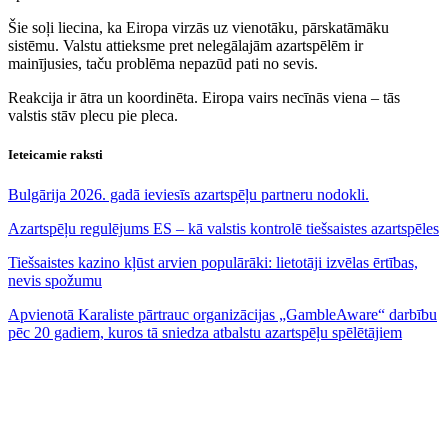
Šie soļi liecina, ka Eiropa virzās uz vienotāku, pārskatāmāku
sistēmu. Valstu attieksme pret nelegālajām azartspēlēm ir
mainījusies, taču problēma nepazūd pati no sevis.
Reakcija ir ātra un koordinēta. Eiropa vairs necīnās viena – tās
valstis stāv plecu pie pleca.
Ieteicamie raksti
Bulgārija 2026. gadā ieviesīs azartspēļu partneru nodokli.
Azartspēļu regulējums ES – kā valstis kontrolē tiešsaistes azartspēles
Tiešsaistes kazino kļūst arvien populārāki: lietotāji izvēlas ērtības,
nevis spožumu
Apvienotā Karaliste pārtrauc organizācijas „GambleAware“ darbību
pēc 20 gadiem, kuros tā sniedza atbalstu azartspēļu spēlētājiem