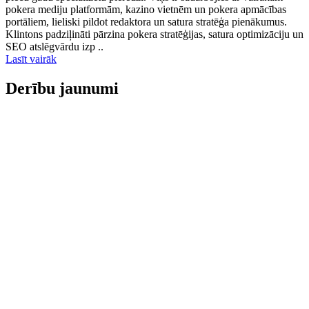
pokera mediju platformām, kazino vietnēm un pokera apmācības
portāliem, lieliski pildot redaktora un satura stratēģa pienākumus.
Klintons padziļināti pārzina pokera stratēģijas, satura optimizāciju un
SEO atslēgvārdu izp ..
Lasīt vairāk
Derību jaunumi