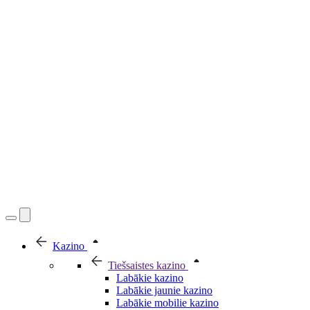
Kazino
Tiešsaistes kazino
Labākie kazino
Labākie jaunie kazino
Labākie mobilie kazino