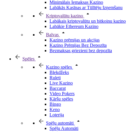
Minimālais Iemaksas Kazino
Labākās Kasīnas ar Tūlītēju Izņemšanu
Kriptovalūtu kazino
Labākais kriptovalūtu un bitkoinu kazino
Labākie Ethereum Kazino
Balvas
Kazino prēmijas un akcijas
Kazino Prēmijas Bez Depozīta
Bezmaksas griezieni bez depozīta
Spēles
Kazino spēles
Blekdžeks
Ruleti
Live Kazino
Baccarat
Video Pokers
Kāršu spēles
Bingo
Keno
Loterija
Spēļu automāti
Spēļu Automāti