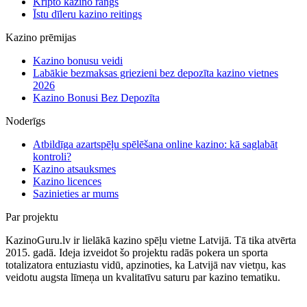
Kripto kazino rangs
Īstu dīleru kazino reitings
Kazino prēmijas
Kazino bonusu veidi
Labākie bezmaksas griezieni bez depozīta kazino vietnes
2026
Kazino Bonusi Bez Depozīta
Noderīgs
Atbildīga azartspēļu spēlēšana online kazino: kā saglabāt
kontroli?
Kazino atsauksmes
Kazino licences
Sazinieties ar mums
Par projektu
KazinoGuru.lv ir lielākā kazino spēļu vietne Latvijā. Tā tika atvērta
2015. gadā. Ideja izveidot šo projektu radās pokera un sporta
totalizatora entuziastu vidū, apzinoties, ka Latvijā nav vietņu, kas
veidotu augsta līmeņa un kvalitatīvu saturu par kazino tematiku.