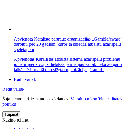
Apvienotā Karaliste pārtrauc organizācijas „GambleAware“
darbību pēc 20 gadiem, kuros tā sniedza atbalstu azartspēļu
spēlētājiem
Apvienotās Karalistes atbalsta sistēma azartspēļu problēmu
jomā ir piedzīvojusi lielākās pārmaiņas vairāk nekā 20 gadu
laikā – 31. martā tika slēgta organizācija „Gambl..
Rādīt vairāk
Rādīt vairāk
Šajā vietnē tiek izmantotas sīkdatnes.
Vairāk par konfidencialitātes
politiku
Turpināt
Kazino reitingi