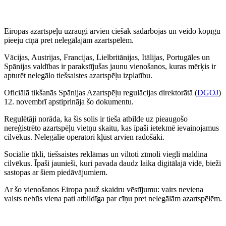
Eiropas azartspēļu uzraugi arvien ciešāk sadarbojas un veido kopīgu
pieeju cīņā pret nelegālajām azartspēlēm.
Vācijas, Austrijas, Francijas, Lielbritānijas, Itālijas, Portugāles un
Spānijas valdības ir parakstījušas jaunu vienošanos, kuras mērķis ir
apturēt nelegālo tiešsaistes azartspēļu izplatību.
Oficiālā tikšanās Spānijas Azartspēļu regulācijas direktorātā (
DGOJ
)
12. novembrī apstiprināja šo dokumentu.
Regulētāji norāda, ka šis solis ir tieša atbilde uz pieaugošo
nereģistrēto azartspēļu vietņu skaitu, kas īpaši ietekmē ievainojamus
cilvēkus. Nelegālie operatori kļūst arvien radošāki.
Sociālie tīkli, tiešsaistes reklāmas un viltoti zīmoli viegli maldina
cilvēkus. Īpaši jaunieši, kuri pavada daudz laika digitālajā vidē, bieži
sastopas ar šiem piedāvājumiem.
Ar šo vienošanos Eiropa pauž skaidru vēstījumu: vairs neviena
valsts nebūs viena pati atbildīga par cīņu pret nelegālām azartspēlēm.