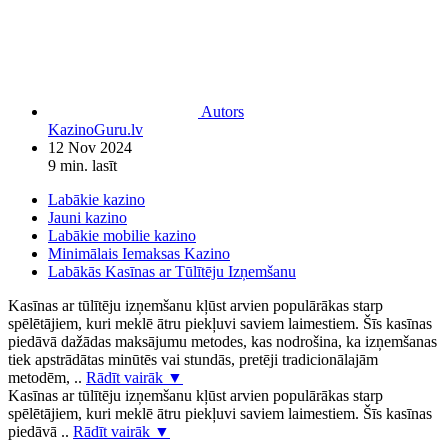
Autors
KazinoGuru.lv
12 Nov 2024
9 min. lasīt
Labākie kazino
Jauni kazino
Labākie mobilie kazino
Minimālais Iemaksas Kazino
Labākās Kasīnas ar Tūlītēju Izņemšanu
Kasīnas ar tūlītēju izņemšanu kļūst arvien populārākas starp
spēlētājiem, kuri meklē ātru piekļuvi saviem laimestiem. Šīs kasīnas
piedāvā dažādas maksājumu metodes, kas nodrošina, ka izņemšanas
tiek apstrādātas minūtēs vai stundās, pretēji tradicionālajām
metodēm, ..
Rādīt vairāk
▼
Kasīnas ar tūlītēju izņemšanu kļūst arvien populārākas starp
spēlētājiem, kuri meklē ātru piekļuvi saviem laimestiem. Šīs kasīnas
piedāvā ..
Rādīt vairāk
▼