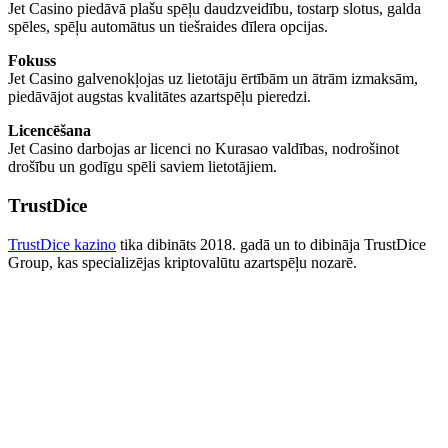
Jet Casino piedāvā plašu spēļu daudzveidību, tostarp slotus, galda
spēles, spēļu automātus un tiešraides dīlera opcijas.
Fokuss
Jet Casino galvenokļojas uz lietotāju ērtībām un ātrām izmaksām,
piedāvājot augstas kvalitātes azartspēļu pieredzi.
Licencēšana
Jet Casino darbojas ar licenci no Kurasao valdības, nodrošinot
drošību un godīgu spēli saviem lietotājiem.
TrustDice
TrustDice kazino
tika dibināts 2018. gadā un to dibināja TrustDice
Group, kas specializējas kriptovalūtu azartspēļu nozarē.