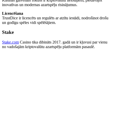
Kasīnas galvenais fokuss ir kriptovalūtu lietotājiem, piedāvājot
inovatīvas un modernas azartspēļu risinājumus.
Licencēšana
TrustDice ir licencēts un regulēts ar atzītu iestādi, nodrošinot drošu
un godīgu spēles vidi spēlētājiem.
Stake
Stake.com
Casino tika dibināts 2017. gadā un ir kļuvusi par vienu
no vadošajām kriptovalūtu azartspēļu platformām pasaulē.