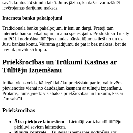
savās kontos 24 stundu laikā. Jums jāzina, ka dažas var uzlādēt
ievērojamas darījumu maksas.
Interneta banku pakalpojumi
Tradicionālā banku pakalpojumi ir lēni un dārgi. Pretēji tam,
interneta banku pakalpojumi maina spēles gaitu. Produkti kā Trustly
un POLi nodrošina tūlītējus naudas pārskaitījumus tieši no un uz
Jūsu bankas kontu. Vairumā gadījumu tie pat ir bez maksas, bet tie
nav tik privāti kā kripto.
Priekšrocības un Trūkumi Kasīnas ar
Tūlītēju Izņemšanu
Ir tikai viens veids, kā iegūt labāku priekšstatu par to, vai ir vērts
pievienoties vienai no daudzajām kasīnām ar tūlītēju izņemšanu.
Protams, Jums jāredz vislabākās priekšrocības un trūkumi, kas ar
tām saistīti.
Priekšrocības
Ātra piekļuve laimestiem
– Lietotāji var izbaudīt tūlītēju
piekļuvi saviem laimestiem.
Pilnīga kontrole
– Tūlītējas izņemšanas nodrošina ātru