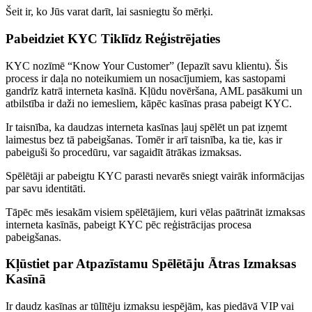
Šeit ir, ko Jūs varat darīt, lai sasniegtu šo mērķi.
Pabeidziet KYC Tiklīdz Reģistrējaties
KYC nozīmē “Know Your Customer” (Iepazīt savu klientu). Šis
process ir daļa no noteikumiem un nosacījumiem, kas sastopami
gandrīz katrā interneta kasīnā. Kļūdu novēršana, AML pasākumi un
atbilstība ir daži no iemesliem, kāpēc kasīnas prasa pabeigt KYC.
Ir taisnība, ka daudzas interneta kasīnas ļauj spēlēt un pat izņemt
laimestus bez tā pabeigšanas. Tomēr ir arī taisnība, ka tie, kas ir
pabeiguši šo procedūru, var sagaidīt ātrākas izmaksas.
Spēlētāji ar pabeigtu KYC parasti nevarēs sniegt vairāk informācijas
par savu identitāti.
Tāpēc mēs iesakām visiem spēlētājiem, kuri vēlas paātrināt izmaksas
interneta kasīnās, pabeigt KYC pēc reģistrācijas procesa
pabeigšanas.
Kļūstiet par Atpazīstamu Spēlētāju Ātras Izmaksas
Kasīnā
Ir daudz kasīnas ar tūlītēju izmaksu iespējām, kas piedāvā VIP vai