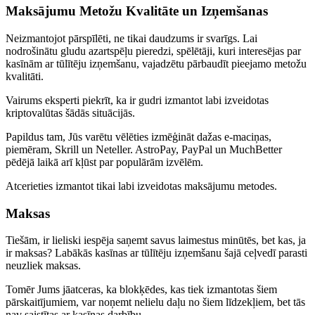
Maksājumu Metožu Kvalitāte un Izņemšanas
Neizmantojot pārspīlēti, ne tikai daudzums ir svarīgs. Lai
nodrošinātu gludu azartspēļu pieredzi, spēlētāji, kuri interesējas par
kasīnām ar tūlītēju izņemšanu, vajadzētu pārbaudīt pieejamo metožu
kvalitāti.
Vairums eksperti piekrīt, ka ir gudri izmantot labi izveidotas
kriptovalūtas šādās situācijās.
Papildus tam, Jūs varētu vēlēties izmēģināt dažas e-maciņas,
piemēram, Skrill un Neteller. AstroPay, PayPal un MuchBetter
pēdējā laikā arī kļūst par populārām izvēlēm.
Atcerieties izmantot tikai labi izveidotas maksājumu metodes.
Maksas
Tiešām, ir lieliski iespēja saņemt savus laimestus minūtēs, bet kas, ja
ir maksas? Labākās kasīnas ar tūlītēju izņemšanu šajā ceļvedī parasti
neuzliek maksas.
Tomēr Jums jāatceras, ka blokķēdes, kas tiek izmantotas šiem
pārskaitījumiem, var noņemt nelielu daļu no šiem līdzekļiem, bet tās
nav saistītas ar kasīnas darbību.