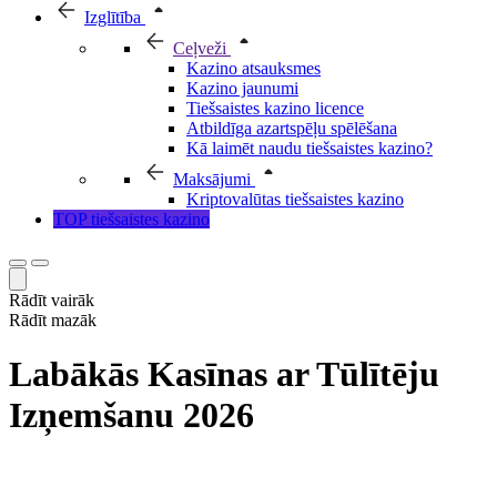
Izglītība
Ceļveži
Kazino atsauksmes
Kazino jaunumi
Tiešsaistes kazino licence
Atbildīga azartspēļu spēlēšana
Kā laimēt naudu tiešsaistes kazino?
Maksājumi
Kriptovalūtas tiešsaistes kazino
TOP tiešsaistes kazino
Rādīt vairāk
Rādīt mazāk
Labākās Kasīnas ar Tūlītēju
Izņemšanu 2026