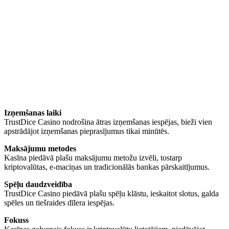
Izņemšanas laiki
TrustDice Casino nodrošina ātras izņemšanas iespējas, bieži vien
apstrādājot izņemšanas pieprasījumus tikai minūtēs.
Maksājumu metodes
Kasīna piedāvā plašu maksājumu metožu izvēli, tostarp
kriptovalūtas, e-maciņas un tradicionālās bankas pārskaitījumus.
Spēļu daudzveidība
TrustDice Casino piedāvā plašu spēļu klāstu, ieskaitot slotus, galda
spēles un tiešraides dīlera iespējas.
Fokuss