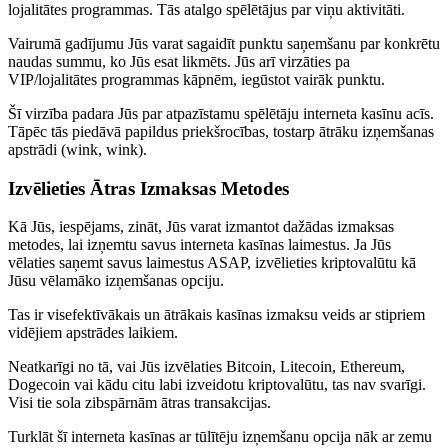
lojalitātes programmas. Tās atalgo spēlētājus par viņu aktivitāti.
Vairumā gadījumu Jūs varat sagaidīt punktu saņemšanu par konkrētu
naudas summu, ko Jūs esat likmēts. Jūs arī virzāties pa
VIP/lojalitātes programmas kāpnēm, iegūstot vairāk punktu.
Šī virzība padara Jūs par atpazīstamu spēlētāju interneta kasīnu acīs.
Tāpēc tās piedāvā papildus priekšrocības, tostarp ātrāku izņemšanas
apstrādi (wink, wink).
Izvēlieties Ātras Izmaksas Metodes
Kā Jūs, iespējams, zināt, Jūs varat izmantot dažādas izmaksas
metodes, lai izņemtu savus interneta kasīnas laimestus. Ja Jūs
vēlaties saņemt savus laimestus ASAP, izvēlieties kriptovalūtu kā
Jūsu vēlamāko izņemšanas opciju.
Tas ir visefektīvākais un ātrākais kasīnas izmaksu veids ar stipriem
vidējiem apstrādes laikiem.
Neatkarīgi no tā, vai Jūs izvēlaties Bitcoin, Litecoin, Ethereum,
Dogecoin vai kādu citu labi izveidotu kriptovalūtu, tas nav svarīgi.
Visi tie sola zibspārnām ātras transakcijas.
Turklāt šī interneta kasīnas ar tūlītēju izņemšanu opcija nāk ar zemu