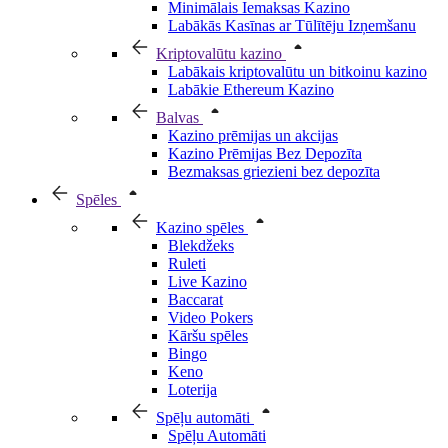
Minimālais Iemaksas Kazino
Labākās Kasīnas ar Tūlītēju Izņemšanu
Kriptovalūtu kazino
Labākais kriptovalūtu un bitkoinu kazino
Labākie Ethereum Kazino
Balvas
Kazino prēmijas un akcijas
Kazino Prēmijas Bez Depozīta
Bezmaksas griezieni bez depozīta
Spēles
Kazino spēles
Blekdžeks
Ruleti
Live Kazino
Baccarat
Video Pokers
Kāršu spēles
Bingo
Keno
Loterija
Spēļu automāti
Spēļu Automāti