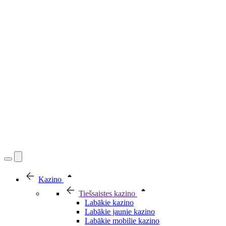
Kazino
Tiešsaistes kazino
Labākie kazino
Labākie jaunie kazino
Labākie mobilie kazino