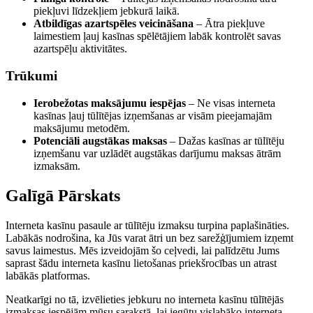
piekļuvi līdzekļiem jebkurā laikā.
Atbildīgas azartspēles veicināšana
– Ātra piekļuve
laimestiem ļauj kasīnas spēlētājiem labāk kontrolēt savas
azartspēļu aktivitātes.
Trūkumi
Ierobežotas maksājumu iespējas
– Ne visas interneta
kasīnas ļauj tūlītējas izņemšanas ar visām pieejamajām
maksājumu metodēm.
Potenciāli augstākas maksas
– Dažas kasīnas ar tūlītēju
izņemšanu var uzlādēt augstākas darījumu maksas ātrām
izmaksām.
Galīgā Pārskats
Interneta kasīnu pasaule ar tūlītēju izmaksu turpina paplašināties.
Labākās nodrošina, ka Jūs varat ātri un bez sarežģījumiem izņemt
savus laimestus. Mēs izveidojām šo ceļvedi, lai palīdzētu Jums
saprast šādu interneta kasīnu lietošanas priekšrocības un atrast
labākās platformas.
Neatkarīgi no tā, izvēlieties jebkuru no interneta kasīnu tūlītējās
izmaksas iespējām mūsu sarakstā, lai iegūtu vislabāko interneta