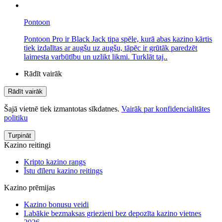
Pontoon
Pontoon Pro ir Black Jack tipa spēle, kurā abas kazino kārtis
tiek izdalītas ar augšu uz augšu, tāpēc ir grūtāk paredzēt
laimesta varbūtību un uzlikt likmi. Turklāt taj..
Rādīt vairāk
Rādīt vairāk
Šajā vietnē tiek izmantotas sīkdatnes.
Vairāk par konfidencialitātes
politiku
Turpināt
Kazino reitingi
Kripto kazino rangs
Īstu dīleru kazino reitings
Kazino prēmijas
Kazino bonusu veidi
Labākie bezmaksas griezieni bez depozīta kazino vietnes