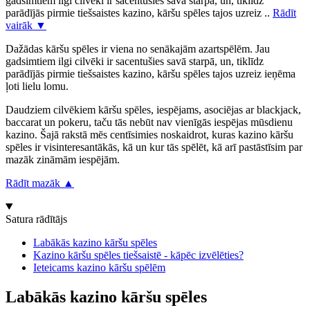
gadsimtiem ilgi cilvēki ir sacentušies savā starpā, un, tiklīdz
parādījās pirmie tiešsaistes kazino, kāršu spēles tajos uzreiz ..
Rādīt
vairāk
▼
Dažādas kāršu spēles ir viena no senākajām azartspēlēm. Jau
gadsimtiem ilgi cilvēki ir sacentušies savā starpā, un, tiklīdz
parādījās pirmie tiešsaistes kazino, kāršu spēles tajos uzreiz ieņēma
ļoti lielu lomu.
Daudziem cilvēkiem kāršu spēles, iespējams, asociējas ar blackjack,
baccarat un pokeru, taču tās nebūt nav vienīgās iespējas mūsdienu
kazino. Šajā rakstā mēs centīsimies noskaidrot, kuras kazino kāršu
spēles ir visinteresantākās, kā un kur tās spēlēt, kā arī pastāstīsim par
mazāk zināmām iespējām.
Rādīt mazāk
▲
Satura rādītājs
Labākās kazino kāršu spēles
Kazino kāršu spēles tiešsaistē - kāpēc izvēlēties?
Ieteicams kazino kāršu spēlēm
Labākās kazino kāršu spēles