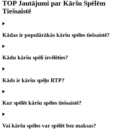
TOP Jautājumi par Kāršu Spēlēm
Tiešsaistē
Kādas ir populārākās kāršu spēles tiešsaistē?
Kādu kāršu spēli izvēlēties?
Kāds ir kāršu spēļu RTP?
Kur spēlēt kāršu spēles tiešsaistē?
Vai kāršu spēles var spēlēt bez maksas?