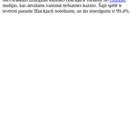
studijas, kas atrodams vairumā tiešsaistes kazino. Šajā spēlē ir
ievēroti parastie Blackjack noteikumi, un tās ienesīgums ir 99,4%.