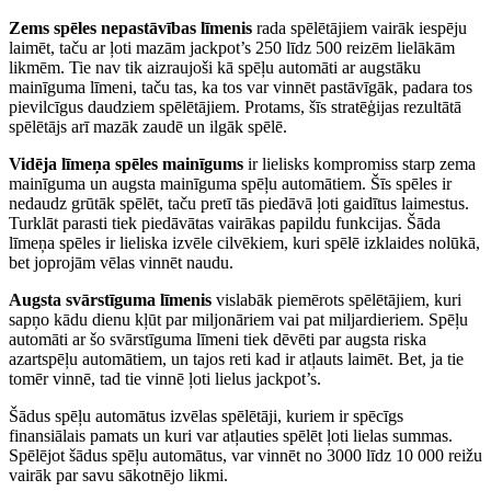
Zems spēles nepastāvības līmenis
rada spēlētājiem vairāk iespēju
laimēt, taču ar ļoti mazām jackpot’s 250 līdz 500 reizēm lielākām
likmēm. Tie nav tik aizraujoši kā spēļu automāti ar augstāku
mainīguma līmeni, taču tas, ka tos var vinnēt pastāvīgāk, padara tos
pievilcīgus daudziem spēlētājiem. Protams, šīs stratēģijas rezultātā
spēlētājs arī mazāk zaudē un ilgāk spēlē.
Vidēja līmeņa spēles mainīgums
ir lielisks kompromiss starp zema
mainīguma un augsta mainīguma spēļu automātiem. Šīs spēles ir
nedaudz grūtāk spēlēt, taču pretī tās piedāvā ļoti gaidītus laimestus.
Turklāt parasti tiek piedāvātas vairākas papildu funkcijas. Šāda
līmeņa spēles ir lieliska izvēle cilvēkiem, kuri spēlē izklaides nolūkā,
bet joprojām vēlas vinnēt naudu.
Augsta svārstīguma līmenis
vislabāk piemērots spēlētājiem, kuri
sapņo kādu dienu kļūt par miljonāriem vai pat miljardieriem. Spēļu
automāti ar šo svārstīguma līmeni tiek dēvēti par augsta riska
azartspēļu automātiem, un tajos reti kad ir atļauts laimēt. Bet, ja tie
tomēr vinnē, tad tie vinnē ļoti lielus jackpot’s.
Šādus spēļu automātus izvēlas spēlētāji, kuriem ir spēcīgs
finansiālais pamats un kuri var atļauties spēlēt ļoti lielas summas.
Spēlējot šādus spēļu automātus, var vinnēt no 3000 līdz 10 000 reižu
vairāk par savu sākotnējo likmi.