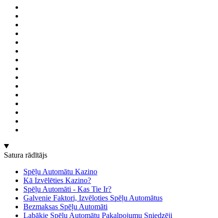
Satura rādītājs
Spēļu Automātu Kazino
Kā Izvēlēties Kazino?
Spēļu Automāti - Kas Tie Ir?
Galvenie Faktori, Izvēloties Spēļu Automātus
Bezmaksas Spēļu Automāti
Labākie Spēļu Automātu Pakalpojumu Sniedzēji