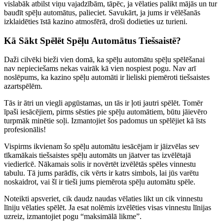
vislabāk atbilst viņu vajadzībām, tāpēc, ja vēlaties palikt mājās un tur
baudīt spēļu automātus, palieciet. Savukārt, ja jums ir vēlēšanās
izklaidēties īstā kazino atmosfērā, droši dodieties uz turieni.
Kā Sākt Spēlēt Spēļu Automātus Tiešsaistē?
Daži cilvēki bieži vien domā, ka spēļu automātu spēļu spēlēšanai
nav nepieciešams nekas vairāk kā vien nospiest pogu. Nav arī
noslēpums, ka kazino spēļu automāti ir lieliski piemēroti tiešsaistes
azartspēlēm.
Tās ir ātri un viegli apgūstamas, un tās ir ļoti jautri spēlēt. Tomēr
īpaši iesācējiem, pirms sēsties pie spēļu automātiem, būtu jāievēro
turpmāk minētie soļi. Izmantojiet šos padomus un spēlējiet kā īsts
profesionālis!
Vispirms ikvienam šo spēļu automātu iesācējam ir jāizvēlas sev
tīkamākais tiešsaistes spēļu automāts un jāatver tas izvēlētajā
viedierīcē. Nākamais solis ir novērtēt izvēlētās spēles vinnestu
tabulu. Tā jums parādīs, cik vērts ir katrs simbols, lai jūs varētu
noskaidrot, vai šī ir tieši jums piemērota spēļu automātu spēle.
Noteikti apsveriet, cik daudz naudas vēlaties likt un cik vinnestu
līniju vēlaties spēlēt. Ja esat nolēmis izvēlēties visas vinnestu līnijas
uzreiz, izmantojiet pogu “maksimālā likme”.