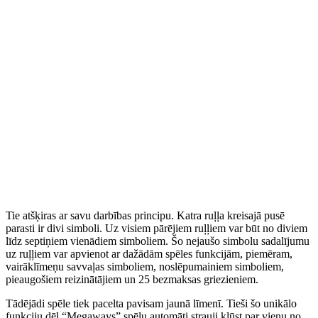
Tie atšķiras ar savu darbības principu. Katra ruļļa kreisajā pusē
parasti ir divi simboli. Uz visiem pārējiem ruļļiem var būt no diviem
līdz septiņiem vienādiem simboliem. Šo nejaušo simbolu sadalījumu
uz ruļļiem var apvienot ar dažādām spēles funkcijām, piemēram,
vairāklīmeņu savvaļas simboliem, noslēpumainiem simboliem,
pieaugošiem reizinātājiem un 25 bezmaksas griezieniem.
Tādējādi spēle tiek pacelta pavisam jaunā līmenī. Tieši šo unikālo
funkciju dēļ “Megaways” spēļu automāti strauji kļūst par vienu no