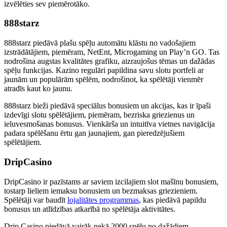
izvēlēties sev piemērotāko.
888starz
888starz piedāvā plašu spēļu automātu klāstu no vadošajiem
izstrādātājiem, piemēram, NetEnt, Microgaming un Play’n GO. Tas
nodrošina augstas kvalitātes grafiku, aizraujošus tēmas un dažādas
spēļu funkcijas. Kazino regulāri papildina savu slotu portfeli ar
jaunām un populārām spēlēm, nodrošinot, ka spēlētāji vienmēr
atradīs kaut ko jaunu.
888starz bieži piedāvā speciālus bonusiem un akcijas, kas ir īpaši
izdevīgi slotu spēlētājiem, piemēram, bezriska griezienus un
ieluvesmošanas bonusus. Vienkārša un intuitīva vietnes navigācija
padara spēlēšanu ērtu gan jaunajiem, gan pieredzējušiem
spēlētājiem.
DripCasino
DripCasino ir pazīstams ar saviem izcilajiem slot mašīnu bonusiem,
tostarp lieliem iemaksu bonusiem un bezmaksas griezieniem.
Spēlētāji var baudīt
lojalitātes programmas
, kas piedāvā papildu
bonusus un atlīdzības atkarībā no spēlētāja aktivitātes.
Drip Casino piedāvā vairāk nekā 2000 spēļu no dažādiem