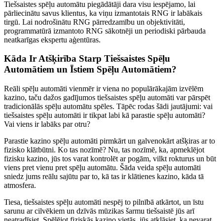
Tiešsaistes spēļu automātu piegādātāji dara visu iespējamo, lai
pārliecinātu savus klientus, ka viņu izmantotais RNG ir labākais
tirgū. Lai nodrošinātu RNG pārredzamību un objektivitāti,
programmatūrā izmantoto RNG sākotnēji un periodiski pārbauda
neatkarīgas ekspertu aģentūras.
Kāda Ir Atšķirība Starp Tiešsaistes Spēļu
Automātiem un Īstiem Spēļu Automātiem?
Reāli spēļu automāti vienmēr ir viena no populārākajām izvēlēm
kazino, taču dažos gadījumos tiešsaistes spēļu automāti var pārspēt
tradicionālās spēļu automātu spēles. Tāpēc rodas šādi jautājumi: vai
tiešsaistes spēļu automāti ir tikpat labi kā parastie spēļu automāti?
Vai viens ir labāks par otru?
Parastie kazino spēļu automāti pirmkārt un galvenokārt atšķiras ar to
fizisko klātbūtni. Ko tas nozīmē? Nu, tas nozīmē, ka, apmeklējot
fizisku kazino, jūs tos varat kontrolēt ar pogām, vilkt rokturus un būt
viens pret vienu pret spēļu automātu. Šāda veida spēļu automāti
sniedz jums reālu sajūtu par to, kā tas ir klātienes kazino, kāda tā
atmosfera.
Tiesa, tiešsaistes spēļu automāti nespēj to pilnībā atkārtot, un īstu
sarunu ar cilvēkiem un dzīvās mūzikas šarmu tiešsaistē jūs arī
neatradīsiet. Spēlējot fiziskās kazino vietās, jūs atklāsiet, ka nevarat