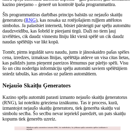
kazino pieejamo – ģenerē un kontrolē īpaša programmatūra.
Šīs programmatūras darbības princips balstās uz nejaušo skaitļu
ģeneratoru (
RNG
), kas nosaka uz rotējošajiem ruļļiem attēlotos
simbolus. Ja palasīsiet internetā, būsiet pārsteigti par spēļu automātu
daudzveidību, kas šobrīd ir pieejami tirgū. Daži no tiem ļauj
izvēlēties, cik daudz vinnestu līniju likt vienā spēlē un cik daudz
naudas spēlētājs var likt kopā.
Tomēr, pirms ieguldāt savu naudu, jums ir jānoskaidro pašas spēles
cena, izredzes, izmaksas līnijas, spēlētāja atdeve un visa citas lietas,
kas palīdzēs jums pieņemt pareizos lēmumus par pārējo spēli. Visu
šo un citu noderīgu informāciju spēļu automāti saviem spēlētājiem
sniedz tabulās, kas atrodas uz pašiem automātiem.
Nejaušo Skaitļu Ģenerators
Kazino spēļu automāti parasti izmanto nejaušo skaitļu ģeneratorus
(RNG), lai noteiktu grieziena iznākumu. Tas ir process, kurā,
izmantojot nejaušo skaitļu ģeneratoru, tiek ģenerēta skaitļu vai
simbolu secība. Šo secību nevar iepriekš paredzēt, un pats skaitļu
kopums tiek ģenerēts uzreiz.
Mūsdienu spēļu automātos izmanto RNG, lai nodrošinātu, ka jebkuras spēļu automāta spēles iznākums ir
nejaušs.