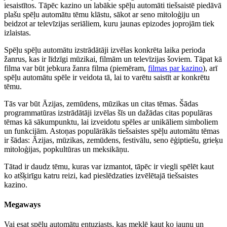
iesaistītos. Tāpēc kazino un labākie spēļu automāti tiešsaistē piedāvā
plašu spēļu automātu tēmu klāstu, sākot ar seno mitoloģiju un
beidzot ar televīzijas seriāliem, kuru jaunas epizodes joprojām tiek
izlaistas.
Spēļu spēļu automātu izstrādātāji izvēlas konkrēta laika perioda
žanrus, kas ir līdzīgi mūzikai, filmām un televīzijas šoviem. Tāpat kā
filma var būt jebkura žanra filma (piemēram,
filmas par kazino
), arī
spēļu automātu spēle ir veidota tā, lai to varētu saistīt ar konkrētu
tēmu.
Tās var būt Āzijas, zemūdens, mūzikas un citas tēmas. Šādas
programmatūras izstrādātāji izvēlas šīs un dažādas citas populāras
tēmas kā sākumpunktu, lai izveidotu spēles ar unikāliem simboliem
un funkcijām. Astoņas populārākās tiešsaistes spēļu automātu tēmas
ir šādas: Āzijas, mūzikas, zemūdens, festivālu, seno ēģiptiešu, grieķu
mitoloģijas, popkultūras un meksikāņu.
Tātad ir daudz tēmu, kuras var izmantot, tāpēc ir viegli spēlēt kaut
ko atšķirīgu katru reizi, kad pieslēdzaties izvēlētajā tiešsaistes
kazino.
Megaways
Vai esat spēļu automātu entuziasts, kas meklē kaut ko jaunu un