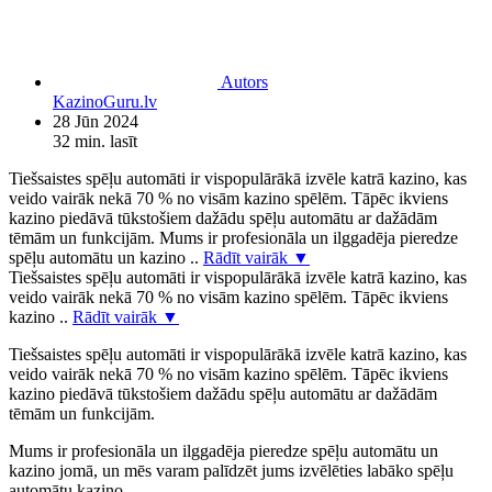
Autors
KazinoGuru.lv
28 Jūn 2024
32 min. lasīt
Tiešsaistes spēļu automāti ir vispopulārākā izvēle katrā kazino, kas
veido vairāk nekā 70 % no visām kazino spēlēm. Tāpēc ikviens
kazino piedāvā tūkstošiem dažādu spēļu automātu ar dažādām
tēmām un funkcijām. Mums ir profesionāla un ilggadēja pieredze
spēļu automātu un kazino ..
Rādīt vairāk
▼
Tiešsaistes spēļu automāti ir vispopulārākā izvēle katrā kazino, kas
veido vairāk nekā 70 % no visām kazino spēlēm. Tāpēc ikviens
kazino ..
Rādīt vairāk
▼
Tiešsaistes spēļu automāti ir vispopulārākā izvēle katrā kazino, kas
veido vairāk nekā 70 % no visām kazino spēlēm. Tāpēc ikviens
kazino piedāvā tūkstošiem dažādu spēļu automātu ar dažādām
tēmām un funkcijām.
Mums ir profesionāla un ilggadēja pieredze spēļu automātu un
kazino jomā, un mēs varam palīdzēt jums izvēlēties labāko spēļu
automātu kazino.