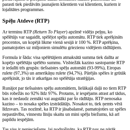
parasti tiek piedāvāts jaunajiem klientiem vai klientiem, kuriem ir
lojalitātes programmas.
Spēļu Atdeve (RTP)
Ar terminu RTP
(Return To Player
) apzīmē vidējo peļņu, ko
spēlētājs var sagaidīt, spēlējot spēļu automātu. RTP tiek aprēķināts
procentos, un kopējā likme vienā sesijā ir 100 %. RTP aprēķina,
pamatojoties uz miljoniem simulētu griezienu vidējiem rādītājiem.
Formula ir šāda: visa spēlētājiem atmaksātā summa tiek dalīta ar
kopējo spēlētāju spēlēto summu. Visbiežāk kazino sastopamie RTP
ir iedalīti trīs grupās: tiešsaistes spēļu automāti (93-99%), Eiropas
rulete (97,3%) un amerikāņu rulete (94,7%). Pārējās spēles ir grūtāk
aprēķināt, jo tās ir atkarīgas no spēlētāja stratēģijas.
Runājot par tiešsaistes spēļu automātiem, lielākajā daļā no tiem RTP
būs robežās no 92% līdz 97%. Protams, ir iespējams atrast arī tādus,
kas ir nedaudz zemāki vai augstāki par šo rādītāju. RTP nenosaka
kazino – to nosaka spēles izstrādātājs. Nosakot to, tiek ņemts vērā
līdzsvars. Tas nozīmē, ka RTP ir jāsabalansē, pamatojoties uz spēles
nepastāvību, vinnestu līniju skaitu un mini spēļu biežumu, kā arī
papildu iespējām.
Tas viss ir nepieciešams, lai nodrošinātu, ka RTP nav ne pārāk