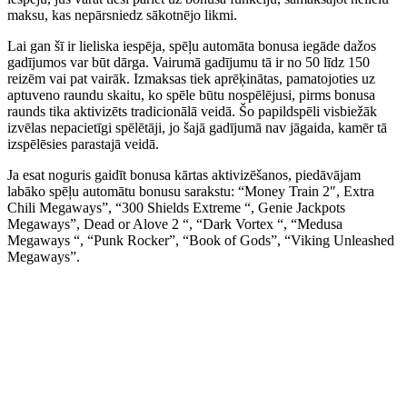
maksu, kas nepārsniedz sākotnējo likmi.
Lai gan šī ir lieliska iespēja, spēļu automāta bonusa iegāde dažos
gadījumos var būt dārga. Vairumā gadījumu tā ir no 50 līdz 150
reizēm vai pat vairāk. Izmaksas tiek aprēķinātas, pamatojoties uz
aptuveno raundu skaitu, ko spēle būtu nospēlējusi, pirms bonusa
raunds tika aktivizēts tradicionālā veidā. Šo papildspēli visbiežāk
izvēlas nepacietīgi spēlētāji, jo šajā gadījumā nav jāgaida, kamēr tā
izspēlēsies parastajā veidā.
Ja esat noguris gaidīt bonusa kārtas aktivizēšanos, piedāvājam
labāko spēļu automātu bonusu sarakstu: “Money Train 2″, Extra
Chili Megaways”, “300 Shields Extreme “, Genie Jackpots
Megaways”, Dead or Alove 2 “, “Dark Vortex “, “Medusa
Megaways “, “Punk Rocker”, “Book of Gods”, “Viking Unleashed
Megaways”.