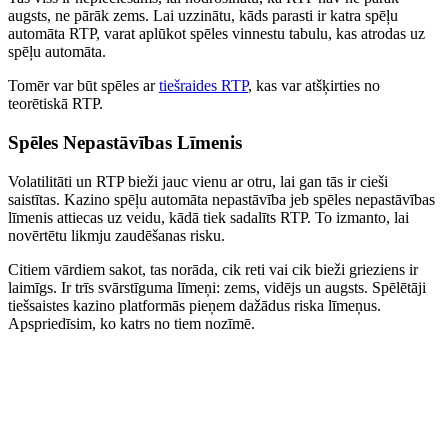
augsts, ne pārāk zems. Lai uzzinātu, kāds parasti ir katra spēļu
automāta RTP, varat aplūkot spēles vinnestu tabulu, kas atrodas uz
spēļu automāta.
Tomēr var būt spēles ar
tiešraides RTP
, kas var atšķirties no
teorētiskā RTP.
Spēles Nepastāvības Līmenis
Volatilitāti un RTP bieži jauc vienu ar otru, lai gan tās ir cieši
saistītas. Kazino spēļu automāta nepastāvība jeb spēles nepastāvības
līmenis attiecas uz veidu, kādā tiek sadalīts RTP. To izmanto, lai
novērtētu likmju zaudēšanas risku.
Citiem vārdiem sakot, tas norāda, cik reti vai cik bieži grieziens ir
laimīgs. Ir trīs svārstīguma līmeņi: zems, vidējs un augsts. Spēlētāji
tiešsaistes kazino platformās pieņem dažādus riska līmeņus.
Apspriedīsim, ko katrs no tiem nozīmē.