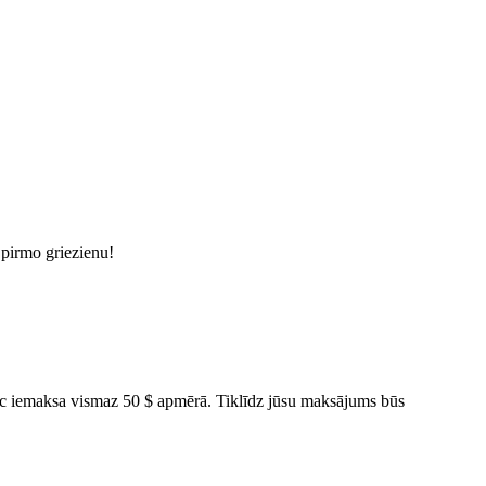
 pirmo griezienu!
āveic iemaksa vismaz 50 $ apmērā. Tiklīdz jūsu maksājums būs