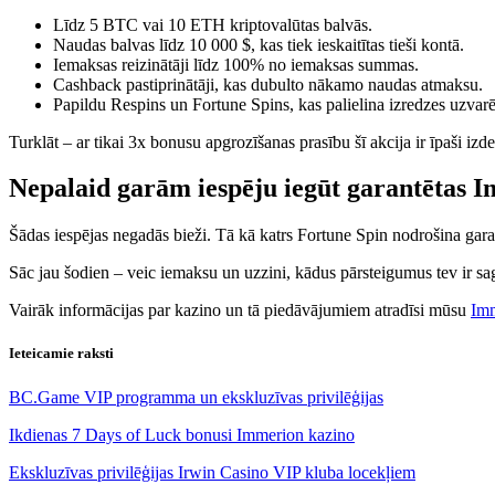
Līdz 5 BTC vai 10 ETH kriptovalūtas balvās.
Naudas balvas līdz 10 000 $, kas tiek ieskaitītas tieši kontā.
Iemaksas reizinātāji līdz 100% no iemaksas summas.
Cashback pastiprinātāji, kas dubulto nākamo naudas atmaksu.
Papildu Respins un Fortune Spins, kas palielina izredzes uzvarē
Turklāt – ar tikai 3x bonusu apgrozīšanas prasību šī akcija ir īpaši iz
Nepalaid garām iespēju iegūt garantētas 
Šādas iespējas negadās bieži. Tā kā katrs Fortune Spin nodrošina gar
Sāc jau šodien – veic iemaksu un uzzini, kādus pārsteigumus tev ir sag
Vairāk informācijas par kazino un tā piedāvājumiem atradīsi mūsu
Imm
Ieteicamie raksti
BC.Game VIP programma un ekskluzīvas privilēģijas
Ikdienas 7 Days of Luck bonusi Immerion kazino
Ekskluzīvas privilēģijas Irwin Casino VIP kluba locekļiem