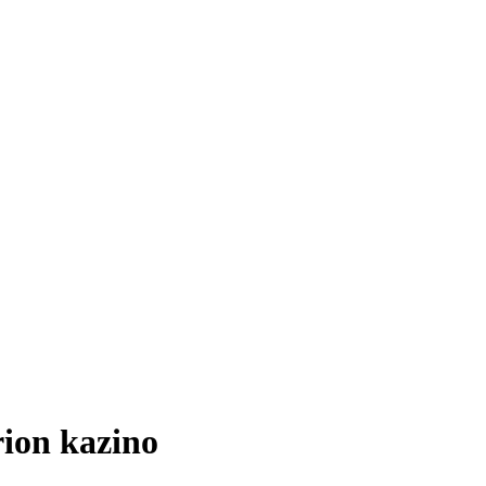
ion kazino