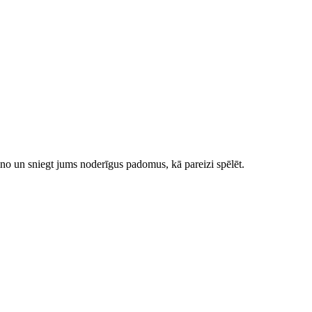
no un sniegt jums noderīgus padomus, kā pareizi spēlēt.