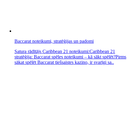
Baccarat noteikumi, stratēģijas un padomi
Satura rādītājs Caribbean 21 noteikumi:Caribbean 21
stratēģija: Baccarat spēles noteikumi – kā sākt spēlēt?Pirms
sākat spēlēt Baccarat tiešsaistes kazino, ir svarīgi sa..