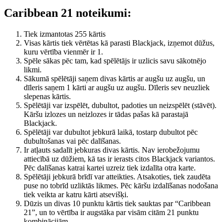
Caribbean 21 noteikumi:
Tiek izmantotas 255 kārtis
Visas kārtis tiek vērtētas kā parasti Blackjack, izņemot dūžus,
kuru vērtība vienmēr ir 1.
Spēle sākas pēc tam, kad spēlētājs ir uzlicis savu sākotnējo
likmi.
Sākumā spēlētāji saņem divas kārtis ar augšu uz augšu, un
dīleris saņem 1 kārti ar augšu uz augšu. Dīleris sev neuzliek
slepenas kārtis.
Spēlētāji var izspēlēt, dubultot, padoties un neizspēlēt (stāvēt).
Kāršu izlozes un neizlozes ir tādas pašas kā parastajā
Blackjack.
Spēlētāji var dubultot jebkurā laikā, tostarp dubultot pēc
dubultošanas vai pēc dalīšanas.
Ir atļauts sadalīt jebkuras divas kārtis. Nav ierobežojumu
attiecībā uz dūžiem, kā tas ir ierasts citos Blackjack variantos.
Pēc dalīšanas katrai kartei uzreiz tiek izdalīta otra karte.
Spēlētāji jebkurā brīdī var atteikties. Atsakoties, tiek zaudēta
puse no tobrīd uzliktās likmes. Pēc kāršu izdalīšanas nodošana
tiek veikta ar katru kārti atsevišķi.
Dūzis un divas 10 punktu kārtis tiek sauktas par “Caribbean
21”, un to vērtība ir augstāka par visām citām 21 punktu
kombinācijām.