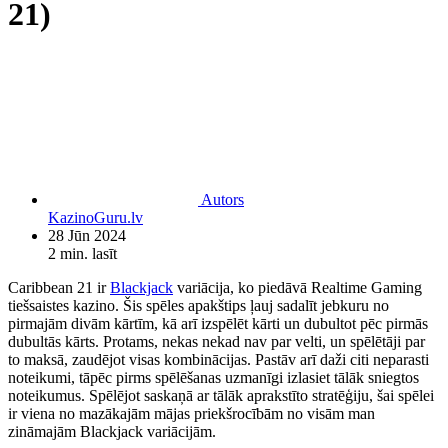
21)
Autors
KazinoGuru.lv
28 Jūn 2024
2 min. lasīt
Caribbean 21 ir
Blackjack
variācija, ko piedāvā Realtime Gaming
tiešsaistes kazino. Šis spēles apakštips ļauj sadalīt jebkuru no
pirmajām divām kārtīm, kā arī izspēlēt kārti un dubultot pēc pirmās
dubultās kārts. Protams, nekas nekad nav par velti, un spēlētāji par
to maksā, zaudējot visas kombinācijas. Pastāv arī daži citi neparasti
noteikumi, tāpēc pirms spēlēšanas uzmanīgi izlasiet tālāk sniegtos
noteikumus. Spēlējot saskaņā ar tālāk aprakstīto stratēģiju, šai spēlei
ir viena no mazākajām mājas priekšrocībām no visām man
zināmajām Blackjack variācijām.