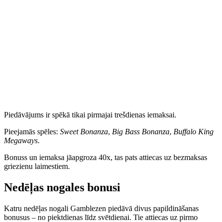
Piedāvājums ir spēkā tikai pirmajai trešdienas iemaksai.
Pieejamās spēles:
Sweet Bonanza
,
Big Bass Bonanza
,
Buffalo King
Megaways
.
Bonuss un iemaksa jāapgroza 40x, tas pats attiecas uz bezmaksas
griezienu laimestiem.
Nedēļas nogales bonusi
Katru nedēļas nogali Gamblezen piedāvā divus papildināšanas
bonusus – no piektdienas līdz svētdienai. Tie attiecas uz pirmo