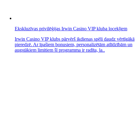
Ekskluzīvas privilēģijas Irwin Casino VIP kluba locekļiem
Irwin Casino VIP klubs pārvērš ikdienas spēli daudz vērtīgākā
pieredzē. Ar īpašiem bonusiem, personalizētām atlīdzībām un
augstākiem limitiem šī programma ir radīta, la..