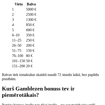
Vieta
Balva
1
5000 €
2
2500 €
3
1300 €
4
850 €
5
600 €
6–10
350 €
11–25
250 €
26–50
200 €
51–75
150 €
76–100
80 €
101–150
50 €
151–200
20 €
Balvas tiek izmaksātas skaidrā naudā 72 stundu laikā, bez papildu
prasībām.
Kurš Gamblezen bonuss tev ir
piemērotākais?
Pareiza bonusa izvēle nav tikai izvēle – tas var mainīt visu spēli.