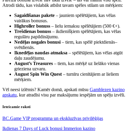
Atrodi tādu, kas vislabāk atbilst tavam spēles stilam un mērķiem:
Sagaidīšanas pakete
– jauniem spēlētājiem, kas vēlas
vairākus bonusus.
Highroller bonuss
– lielu iemaksu spēlētājiem (500 €+).
Trešdienas bonuss
– ikdienišķiem spēlētājiem, kas vēlas
regulāru papildinājumu.
Nedēļas nogales bonusi
– tiem, kas spēlē piektdienās–
svētdienās.
Iknedēļas naudas atmaksa
– spēlētājiem, kas vēlas atgūt
daļu zaudējumu.
August’s Treasures
– tiem, kas mērķē uz lielāko vienas
grieziena uzvaru.
August Spin Win Quest
– turnīru cienītājiem ar lieliem
mērķiem.
Vēl neesi izlēmis? Kamēr domā, apskati mūsu
Gamblezen kazino
apskatu
, kur atradīsi visu par maksājumu iespējām un spēļu izvēli.
Ieteicamie raksti
BC.Game VIP programma un ekskluzīvas privilēģijas
Ikdienas 7 Days of Luck bonusi Immerion kazino