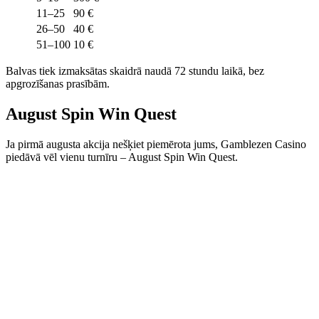
11–25
90 €
26–50
40 €
51–100
10 €
Balvas tiek izmaksātas skaidrā naudā 72 stundu laikā, bez
apgrozīšanas prasībām.
August Spin Win Quest
Ja pirmā augusta akcija nešķiet piemērota jums, Gamblezen Casino
piedāvā vēl vienu turnīru – August Spin Win Quest.