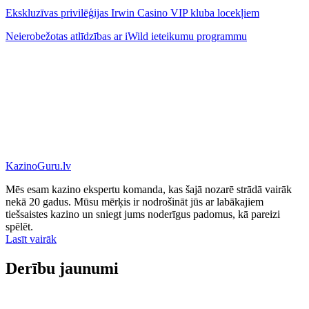
Ekskluzīvas privilēģijas Irwin Casino VIP kluba locekļiem
Neierobežotas atlīdzības ar iWild ieteikumu programmu
KazinoGuru.lv
Mēs esam kazino ekspertu komanda, kas šajā nozarē strādā vairāk
nekā 20 gadus. Mūsu mērķis ir nodrošināt jūs ar labākajiem
tiešsaistes kazino un sniegt jums noderīgus padomus, kā pareizi
spēlēt.
Lasīt vairāk
Derību jaunumi