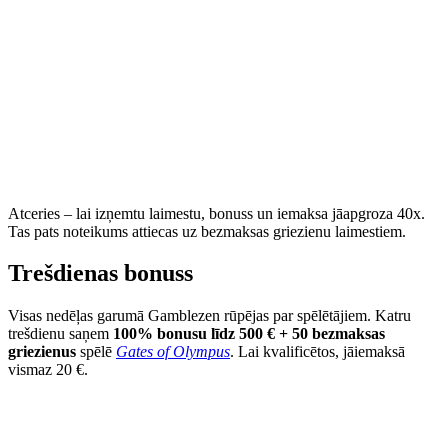
Atceries – lai izņemtu laimestu, bonuss un iemaksa jāapgroza 40x.
Tas pats noteikums attiecas uz bezmaksas griezienu laimestiem.
Trešdienas bonuss
Visas nedēļas garumā Gamblezen rūpējas par spēlētājiem. Katru
trešdienu saņem
100% bonusu līdz 500 € + 50 bezmaksas
griezienus
spēlē
Gates of Olympus
. Lai kvalificētos, jāiemaksā
vismaz 20 €.