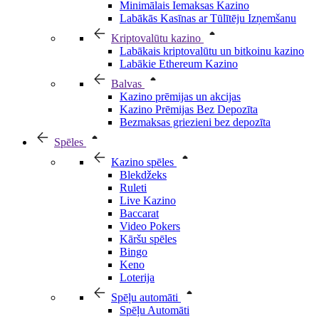
Minimālais Iemaksas Kazino
Labākās Kasīnas ar Tūlītēju Izņemšanu
Kriptovalūtu kazino
Labākais kriptovalūtu un bitkoinu kazino
Labākie Ethereum Kazino
Balvas
Kazino prēmijas un akcijas
Kazino Prēmijas Bez Depozīta
Bezmaksas griezieni bez depozīta
Spēles
Kazino spēles
Blekdžeks
Ruleti
Live Kazino
Baccarat
Video Pokers
Kāršu spēles
Bingo
Keno
Loterija
Spēļu automāti
Spēļu Automāti