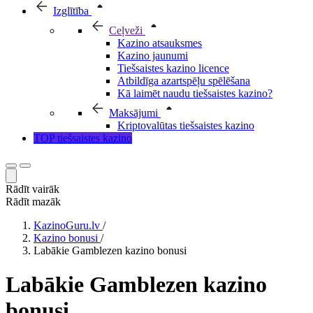
Izglītība
Ceļveži
Kazino atsauksmes
Kazino jaunumi
Tiešsaistes kazino licence
Atbildīga azartspēļu spēlēšana
Kā laimēt naudu tiešsaistes kazino?
Maksājumi
Kriptovalūtas tiešsaistes kazino
TOP tiešsaistes kazino
Rādīt vairāk
Rādīt mazāk
KazinoGuru.lv
/
Kazino bonusi
/
Labākie Gamblezen kazino bonusi
Labākie Gamblezen kazino
bonusi