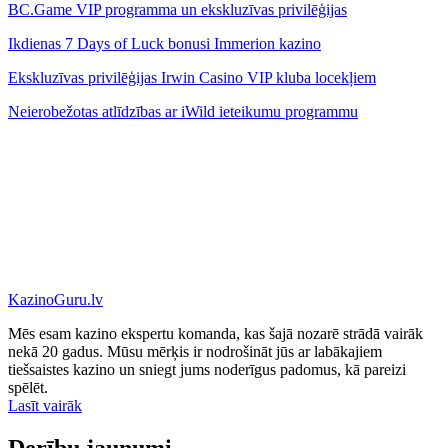
BC.Game VIP programma un ekskluzīvas privilēģijas
Ikdienas 7 Days of Luck bonusi Immerion kazino
Ekskluzīvas privilēģijas Irwin Casino VIP kluba locekļiem
Neierobežotas atlīdzības ar iWild ieteikumu programmu
KazinoGuru.lv
Mēs esam kazino ekspertu komanda, kas šajā nozarē strādā vairāk
nekā 20 gadus. Mūsu mērķis ir nodrošināt jūs ar labākajiem
tiešsaistes kazino un sniegt jums noderīgus padomus, kā pareizi
spēlēt.
Lasīt vairāk