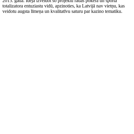
2015. gadā. Ideja izveidot šo projektu radās pokera un sporta
totalizatora entuziastu vidū, apzinoties, ka Latvijā nav vietņu, kas
veidotu augsta līmeņa un kvalitatīvu saturu par kazino tematiku.