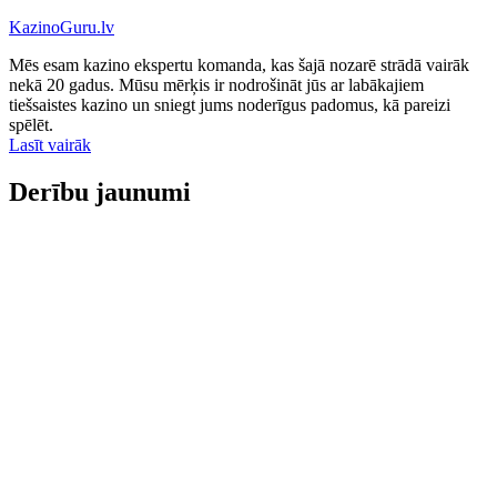
KazinoGuru.lv
Mēs esam kazino ekspertu komanda, kas šajā nozarē strādā vairāk
nekā 20 gadus. Mūsu mērķis ir nodrošināt jūs ar labākajiem
tiešsaistes kazino un sniegt jums noderīgus padomus, kā pareizi
spēlēt.
Lasīt vairāk
Derību jaunumi