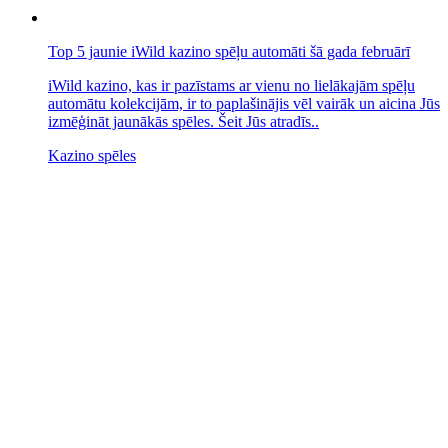
Top 5 jaunie iWild kazino spēļu automāti šā gada februārī
iWild kazino, kas ir pazīstams ar vienu no lielākajām spēļu
automātu kolekcijām, ir to paplašinājis vēl vairāk un aicina Jūs
izmēģināt jaunākās spēles. Šeit Jūs atradīs..
Kazino spēles