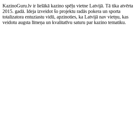
KazinoGuru.lv ir lielākā kazino spēļu vietne Latvijā. Tā tika atvērta
2015. gadā. Ideja izveidot šo projektu radās pokera un sporta
totalizatora entuziastu vidū, apzinoties, ka Latvijā nav vietņu, kas
veidotu augsta līmeņa un kvalitatīvu saturu par kazino tematiku.