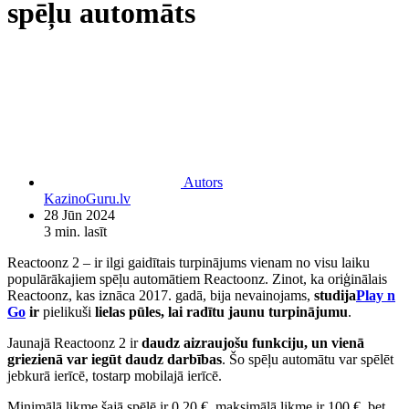
spēļu automāts
Autors
KazinoGuru.lv
28 Jūn 2024
3 min. lasīt
Reactoonz 2 – ir ilgi gaidītais turpinājums vienam no visu laiku
populārākajiem spēļu automātiem Reactoonz. Zinot, ka oriģinālais
Reactoonz, kas iznāca 2017. gadā, bija nevainojams,
studija
Play n
Go
ir
pielikuši
lielas pūles, lai radītu jaunu turpinājumu
.
Jaunajā Reactoonz 2 ir
daudz aizraujošu funkciju, un vienā
griezienā var iegūt daudz darbības
. Šo spēļu automātu var spēlēt
jebkurā ierīcē, tostarp mobilajā ierīcē.
Minimālā likme šajā spēlē ir 0,20 €, maksimālā likme ir 100 €, bet