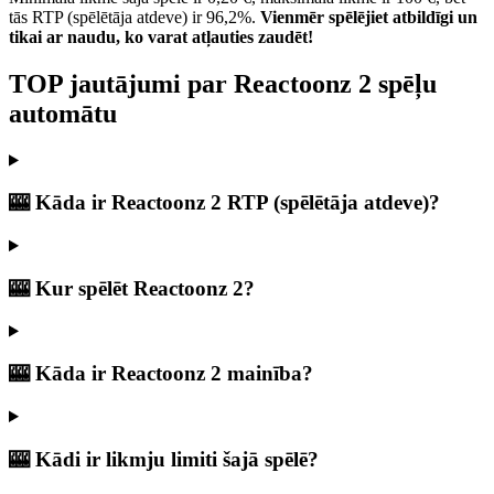
tās RTP (spēlētāja atdeve) ir 96,2%.
Vienmēr spēlējiet atbildīgi un
tikai ar naudu, ko varat atļauties zaudēt!
TOP jautājumi par Reactoonz 2 spēļu
automātu
🎰 Kāda ir Reactoonz 2 RTP (spēlētāja atdeve)?
🎰 Kur spēlēt Reactoonz 2?
🎰 Kāda ir Reactoonz 2 mainība?
🎰 Kādi ir likmju limiti šajā spēlē?