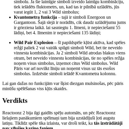
simbolu. Ja šie laimīgie simboli izveido laimīgu kombināciju,
tiek ielādēts fluktometrs, un, kad tas ir pilnībā uzlādēts, jūs
varat iegūt 1, 2 vai 3 Wild simbolus;
Kvantometra funkcija
– tajā ir simboli Energoon un
Gargantoon. Šajā slejā ir norādīts, cik daudz uzlādējumu jums
ir grieziena laikā. lai sasniegtu 1. līmeni, ir nepieciešami 55
lādiņi, bet 4. līmenim ir nepieciešami 135 lādiņi;
Wild Pair Explosion
– šī papildspēle kļūst aktīva, kad spēles
režģī paliek 2 vai vairāk spilgti simboli Wild, bet tie neveido
vinnesta kombinācijas. Ja 2 simboli Wild atrodas blakus viens
otram, bet neveido vinnestu kombinācijas, tie no spēles režģa
noņem visus simbolus, izņemot citus Wild simbolus. Wild
Pāris var arī novilkt līniju un noņemt visus uz tās esošos
simbolus. Izdzēstie simboli ielādē Kvantometra kolonnu.
Lai gan dažas no funkcijām var šķist diezgan mulsinošas, pēc pāris
minūšu spēlēšanas viss kļūs skaidrs.
Verdikts
Reactoonz 2 bija ilgi gaidīts spēļu automāts, un pēc Reactoonz
lielajiem panākumiem spēlmaņi tam bija uzstādījuši ļoti augstu
latiņu. Tiklīdz spēle tika izlaista, var droši teikt, ka
tās izstrādātāji
nav vīlušies kazino faniem
.