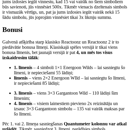
jums izdosies iegūt vinnestu, kad 15 vai vairāk no šiem simboliem
būs savienoti, jūs vinnēsiet 500x. Tikmēr vienacis dzeltenais simbols
ir vismazāk vērtīgs, un, pat ja jums izdosies iegūt vairāk nekā 15
šādu simbolu, jūs joprojām vinnēsiet tikai 3x likmju summu.
Bonusi
Galvenā atšķirība starp klasisko Reactoonz un Reactoonz 2 ir to
piedāvātie bonusa līmeņi. Klasiskajā spēles versijā ir tikai viens
bonusa līmenis, bet jaunajā versijā ir pat
4, un mēs tos visus
izskaidrosim tālāk
:
1. līmenis
– 4 simboli 1×1 Energoon Wilds – lai sasniegtu šo
līmeni, ir nepieciešami 55 lādiņi;
līmenis
– viens 2×2 Energoon WIld – lai sasniegtu šo līmeni,
ir nepieciešami 85 lādiņi;
3. līmenis
– viens 3×3 Gargantoon Wild – 110 lādiņi šim
līmenim;
4. līmenis
– visiem laimestiem pievieno 2x reizinātāju un
izsauc 3×3 Gargantoon simbolu – 135 vai vairāk maksas par
šo līmeni.
Pēc 1. vai 2. līmeņa sasniegšanas
Quantumeter kolonnu var atkal
uzlādēt
. Tikmēr, sasniedzot 3. līmeni, parādīsies simbols