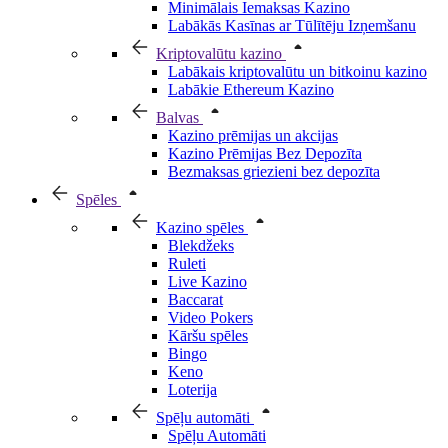
Minimālais Iemaksas Kazino
Labākās Kasīnas ar Tūlītēju Izņemšanu
Kriptovalūtu kazino
Labākais kriptovalūtu un bitkoinu kazino
Labākie Ethereum Kazino
Balvas
Kazino prēmijas un akcijas
Kazino Prēmijas Bez Depozīta
Bezmaksas griezieni bez depozīta
Spēles
Kazino spēles
Blekdžeks
Ruleti
Live Kazino
Baccarat
Video Pokers
Kāršu spēles
Bingo
Keno
Loterija
Spēļu automāti
Spēļu Automāti