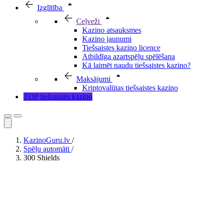
Izglītība
Ceļveži
Kazino atsauksmes
Kazino jaunumi
Tiešsaistes kazino licence
Atbildīga azartspēļu spēlēšana
Kā laimēt naudu tiešsaistes kazino?
Maksājumi
Kriptovalūtas tiešsaistes kazino
TOP tiešsaistes kazino
KazinoGuru.lv
/
Spēļu automāti
/
300 Shields