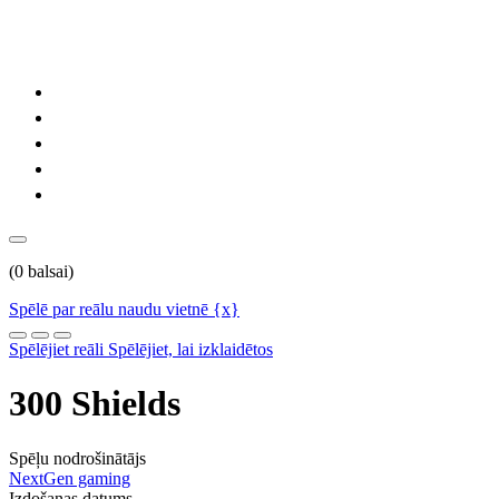
(
0
balsai)
Spēlē par reālu naudu vietnē {x}
Spēlējiet reāli
Spēlējiet, lai izklaidētos
300 Shields
Spēļu nodrošinātājs
NextGen gaming
Izdošanas datums