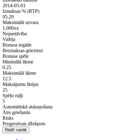
2014-05-01
Izmaksas % (RTP)
95.29
Maksimālā uzvara
1,000xx
Nepastāvība
Vidēja
Bonusa iegāde
Bezmaksas griezieni
Bonusa spēle
Minimālā likme
0.25
Maksimālā likme
12.5
Maksājumu līnijas
25
Spēļu ruļļi
5
Automātiskā atskaņošana
Ātrs griešanās
Risks
Progresīvais džekpots
Rādīt vairāk