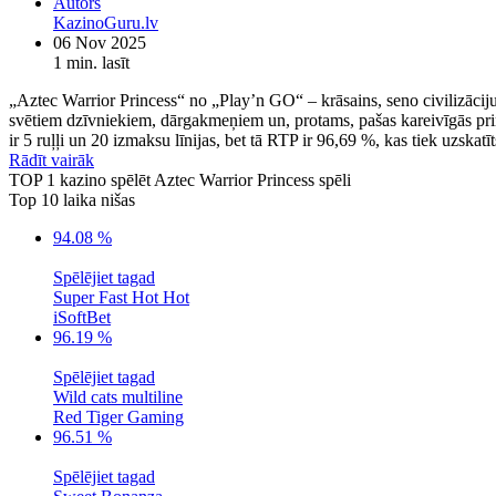
Autors
KazinoGuru.lv
06 Nov 2025
1 min. lasīt
„Aztec Warrior Princess“ no „Play’n GO“ – krāsains, seno civilizācij
svētiem dzīvniekiem, dārgakmeņiem un, protams, pašas kareivīgās pri
ir 5 ruļļi un 20 izmaksu līnijas, bet tā RTP ir 96,69 %, kas tiek uzskatīts
Rādīt vairāk
TOP 1 kazino spēlēt Aztec Warrior Princess spēli
Top 10 laika nišas
94.08 %
Spēlējiet tagad
Super Fast Hot Hot
iSoftBet
96.19 %
Spēlējiet tagad
Wild cats multiline
Red Tiger Gaming
96.51 %
Spēlējiet tagad