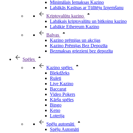
Minimālais Iemaksas Kazino
Labākās Kasīnas ar Tūlītēju Izņemšanu
Kriptovalūtu kazino
Labākais kriptovalūtu un bitkoinu kazino
Labākie Ethereum Kazino
Balvas
Kazino prēmijas un akcijas
Kazino Prēmijas Bez Depozīta
Bezmaksas griezieni bez depozīta
Spēles
Kazino spēles
Blekdžeks
Ruleti
Live Kazino
Baccarat
Video Pokers
Kāršu spēles
Bingo
Keno
Loterija
Spēļu automāti
Spēļu Automāti