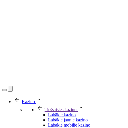
Kazino
Tiešsaistes kazino
Labākie kazino
Labākie jaunie kazino
Labākie mobilie kazino