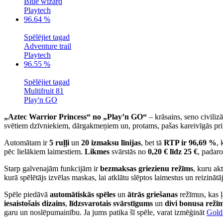
Blue wizard
Playtech
96.64 %
Spēlējiet tagad
Adventure trail
Playtech
96.55 %
Spēlējiet tagad
Multifruit 81
Play'n GO
„Aztec Warrior Princess“ no „Play’n GO“
– krāsains, seno civiliz
svētiem dzīvniekiem, dārgakmeņiem un, protams, pašas kareivīgās prin
Automātam ir
5 ruļļi
un
20 izmaksu līnijas
, bet tā
RTP ir 96,69 %
, 
pēc lielākiem laimestiem.
Likmes
svārstās no
0,20 € līdz 25 €
, padar
Starp galvenajām funkcijām ir
bezmaksas griezienu režīms
, kuru ak
kurā spēlētājs izvēlas maskas, lai atklātu slēptos laimestus un reizinātā
Spēle piedāvā
automātiskās spēles
un
ātrās griešanas
režīmus, kas 
iesaistošais dizains
,
līdzsvarotais svārstīgums
un
divi bonusa režī
garu un noslēpumainību. Ja jums patika šī spēle, varat izmēģināt
Gold