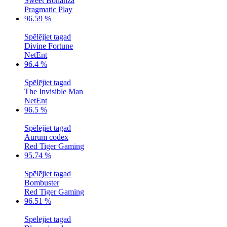
Sweet Bonanza
Pragmatic Play
96.59 %
Spēlējiet tagad
Divine Fortune
NetEnt
96.4 %
Spēlējiet tagad
The Invisible Man
NetEnt
96.5 %
Spēlējiet tagad
Aurum codex
Red Tiger Gaming
95.74 %
Spēlējiet tagad
Bombuster
Red Tiger Gaming
96.51 %
Spēlējiet tagad