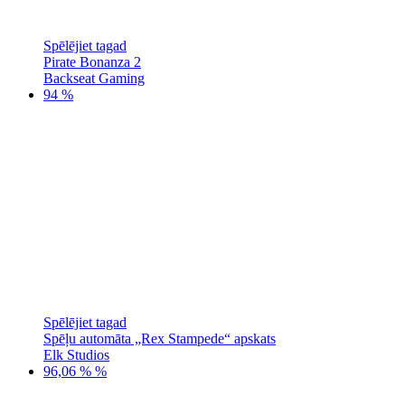
Spēlējiet tagad
Pirate Bonanza 2
Backseat Gaming
94 %
Spēlējiet tagad
Spēļu automāta „Rex Stampede“ apskats
Elk Studios
96,06 % %