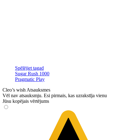
Spēlējiet tagad
Sugar Rush 1000
Pragmatic Play
Cleo’s wish Atsauksmes
Vēl nav atsauksmju. Esi pirmais, kas uzrakstīja vienu
Jūsu kopējais vērtējums