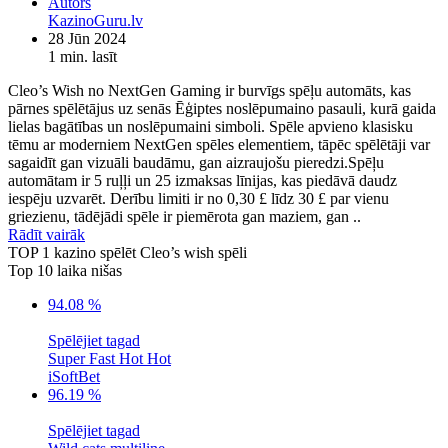
Autors
KazinoGuru.lv
28 Jūn 2024
1 min. lasīt
Cleo’s Wish no NextGen Gaming ir burvīgs spēļu automāts, kas
pārnes spēlētājus uz senās Ēģiptes noslēpumaino pasauli, kurā gaida
lielas bagātības un noslēpumaini simboli. Spēle apvieno klasisku
tēmu ar moderniem NextGen spēles elementiem, tāpēc spēlētāji var
sagaidīt gan vizuāli baudāmu, gan aizraujošu pieredzi.Spēļu
automātam ir 5 ruļļi un 25 izmaksas līnijas, kas piedāvā daudz
iespēju uzvarēt. Derību limiti ir no 0,30 £ līdz 30 £ par vienu
griezienu, tādējādi spēle ir piemērota gan maziem, gan ..
Rādīt vairāk
TOP 1 kazino spēlēt Cleo’s wish spēli
Top 10 laika nišas
94.08 %
Spēlējiet tagad
Super Fast Hot Hot
iSoftBet
96.19 %
Spēlējiet tagad