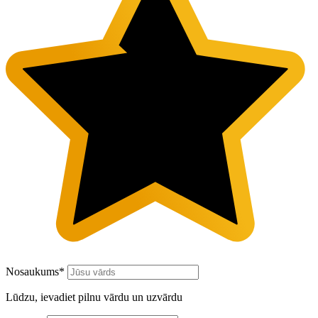
Nosaukums*
Lūdzu, ievadiet pilnu vārdu un uzvārdu