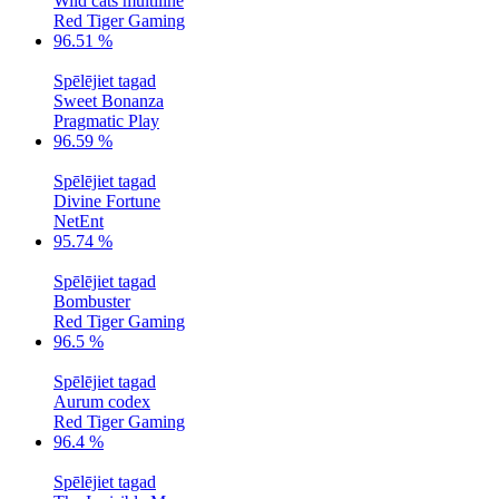
Wild cats multiline
Red Tiger Gaming
96.51 %
Spēlējiet tagad
Sweet Bonanza
Pragmatic Play
96.59 %
Spēlējiet tagad
Divine Fortune
NetEnt
95.74 %
Spēlējiet tagad
Bombuster
Red Tiger Gaming
96.5 %
Spēlējiet tagad
Aurum codex
Red Tiger Gaming
96.4 %
Spēlējiet tagad