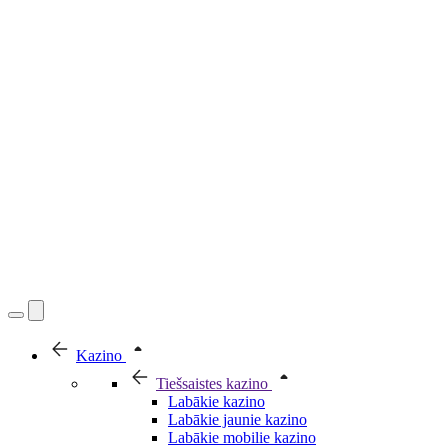
Kazino
Tiešsaistes kazino
Labākie kazino
Labākie jaunie kazino
Labākie mobilie kazino