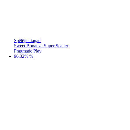
Spēlējiet tagad
Sweet Bonanza Super Scatter
Pragmatic Play
96.32% %