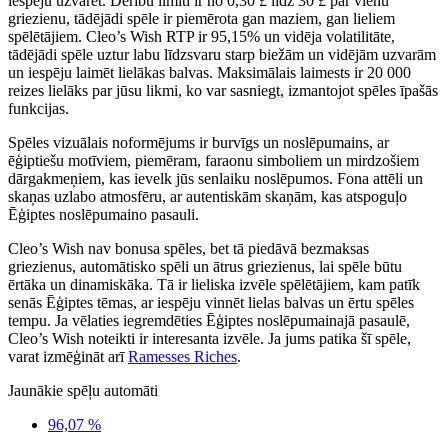
iespēju uzvarēt. Derību limiti ir no 0,30 £ līdz 30 £ par vienu
griezienu, tādējādi spēle ir piemērota gan maziem, gan lieliem
spēlētājiem. Cleo’s Wish RTP ir 95,15% un vidēja volatilitāte,
tādējādi spēle uztur labu līdzsvaru starp biežām un vidējām uzvarām
un iespēju laimēt lielākas balvas. Maksimālais laimests ir 20 000
reizes lielāks par jūsu likmi, ko var sasniegt, izmantojot spēles īpašās
funkcijas.
Spēles vizuālais noformējums ir burvīgs un noslēpumains, ar
ēģiptiešu motīviem, piemēram, faraonu simboliem un mirdzošiem
dārgakmeņiem, kas ievelk jūs senlaiku noslēpumos. Fona attēli un
skaņas uzlabo atmosfēru, ar autentiskām skaņām, kas atspoguļo
Ēģiptes noslēpumaino pasauli.
Cleo’s Wish nav bonusa spēles, bet tā piedāvā bezmaksas
griezienus, automātisko spēli un ātrus griezienus, lai spēle būtu
ērtāka un dinamiskāka. Tā ir lieliska izvēle spēlētājiem, kam patīk
senās Ēģiptes tēmas, ar iespēju vinnēt lielas balvas un ērtu spēles
tempu. Ja vēlaties iegremdēties Ēģiptes noslēpumainajā pasaulē,
Cleo’s Wish noteikti ir interesanta izvēle. Ja jums patika šī spēle,
varat izmēģināt arī
Ramesses Riches
.
Jaunākie spēļu automāti
96,07 %