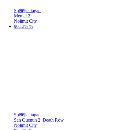
Spēlējiet tagad
Mental 2
Nolimit City
96.13% %
Spēlējiet tagad
San Quentin 2: Death Row
Nolimit City