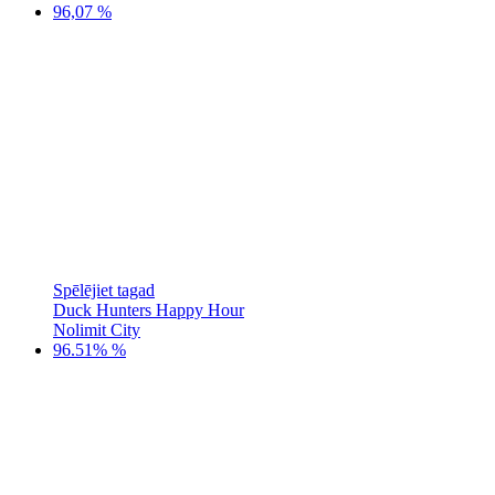
96,07 %
Spēlējiet tagad
Duck Hunters Happy Hour
Nolimit City
96.51% %