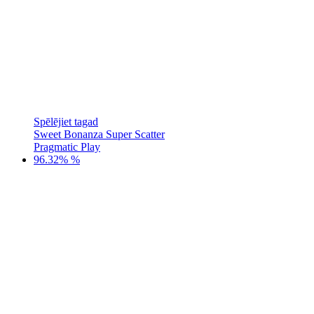
Spēlējiet tagad
Sweet Bonanza Super Scatter
Pragmatic Play
96.32% %