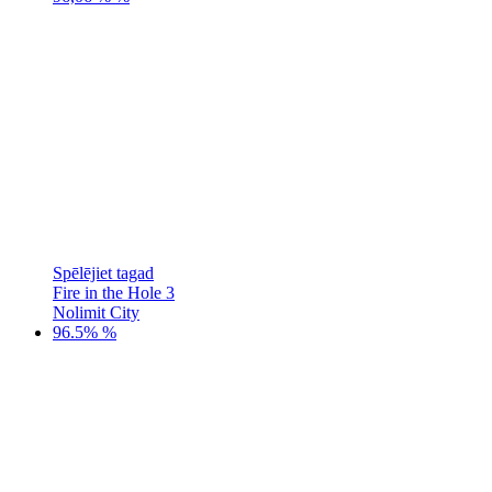
Spēlējiet tagad
Fire in the Hole 3
Nolimit City
96.5% %