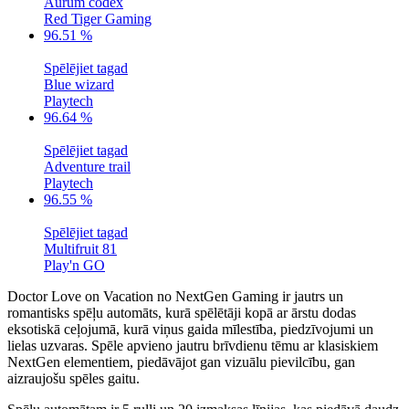
Aurum codex
Red Tiger Gaming
96.51 %
Spēlējiet tagad
Blue wizard
Playtech
96.64 %
Spēlējiet tagad
Adventure trail
Playtech
96.55 %
Spēlējiet tagad
Multifruit 81
Play'n GO
Doctor Love on Vacation no NextGen Gaming ir jautrs un
romantisks spēļu automāts, kurā spēlētāji kopā ar ārstu dodas
eksotiskā ceļojumā, kurā viņus gaida mīlestība, piedzīvojumi un
lielas uzvaras. Spēle apvieno jautru brīvdienu tēmu ar klasiskiem
NextGen elementiem, piedāvājot gan vizuālu pievilcību, gan
aizraujošu spēles gaitu.