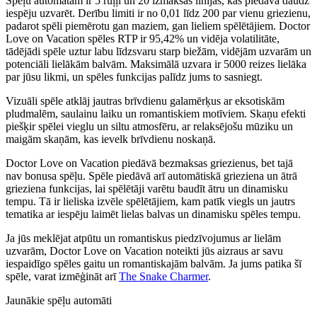
Spēļu automātam ir 5 ruļļi un 20 izmaksas līnijas, kas piedāvā daudz
iespēju uzvarēt. Derību limiti ir no 0,01 līdz 200 par vienu griezienu,
padarot spēli piemērotu gan maziem, gan lieliem spēlētājiem. Doctor
Love on Vacation spēles RTP ir 95,42% un vidēja volatilitāte,
tādējādi spēle uztur labu līdzsvaru starp biežām, vidējām uzvarām un
potenciāli lielākām balvām. Maksimālā uzvara ir 5000 reizes lielāka
par jūsu likmi, un spēles funkcijas palīdz jums to sasniegt.
Vizuāli spēle atklāj jautras brīvdienu galamērķus ar eksotiskām
pludmalēm, saulainu laiku un romantiskiem motīviem. Skaņu efekti
piešķir spēlei vieglu un siltu atmosfēru, ar relaksējošu mūziku un
maigām skaņām, kas ievelk brīvdienu noskaņā.
Doctor Love on Vacation piedāvā bezmaksas griezienus, bet tajā
nav bonusa spēļu. Spēle piedāvā arī automātiskā grieziena un ātrā
grieziena funkcijas, lai spēlētāji varētu baudīt ātru un dinamisku
tempu. Tā ir lieliska izvēle spēlētājiem, kam patīk viegls un jautrs
tematika ar iespēju laimēt lielas balvas un dinamisku spēles tempu.
Ja jūs meklējat atpūtu un romantiskus piedzīvojumus ar lielām
uzvarām, Doctor Love on Vacation noteikti jūs aizraus ar savu
iespaidīgo spēles gaitu un romantiskajām balvām. Ja jums patika šī
spēle, varat izmēģināt arī
The Snake Charmer
.
Jaunākie spēļu automāti