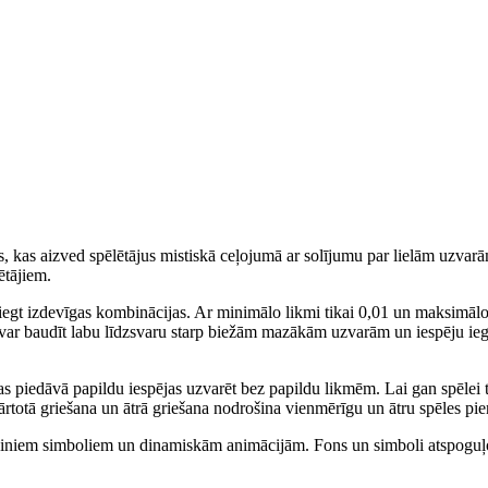
s aizved spēlētājus mistiskā ceļojumā ar solījumu par lielām uzvarām.
ētājiem.
sniegt izdevīgas kombinācijas. Ar minimālo likmi tikai 0,01 un maksimāl
 var baudīt labu līdzsvaru starp biežām mazākām uzvarām un iespēju iegū
as piedāvā papildu iespējas uzvarēt bez papildu likmēm. Lai gan spēlei 
totā griešana un ātrā griešana nodrošina vienmērīgu un ātru spēles pie
āsainiem simboliem un dinamiskām animācijām. Fons un simboli atspoguļo 