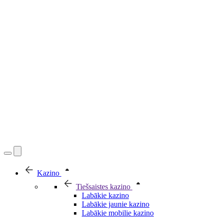
Kazino
Tiešsaistes kazino
Labākie kazino
Labākie jaunie kazino
Labākie mobilie kazino