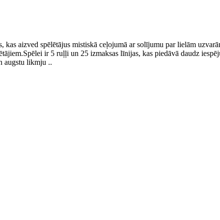
s aizved spēlētājus mistiskā ceļojumā ar solījumu par lielām uzvarām.
ājiem.Spēlei ir 5 ruļļi un 25 izmaksas līnijas, kas piedāvā daudz iespē
 augstu likmju ..