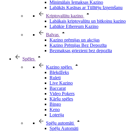
Minimālais Iemaksas Kazino
Labākās Kasīnas ar Tūlītēju Izņemšanu
Kriptovalūtu kazino
Labākais kriptovalūtu un bitkoinu kazino
Labākie Ethereum Kazino
Balvas
Kazino prēmijas un akcijas
Kazino Prēmijas Bez Depozīta
Bezmaksas griezieni bez depozīta
Spēles
Kazino spēles
Blekdžeks
Ruleti
Live Kazino
Baccarat
Video Pokers
Kāršu spēles
Bingo
Keno
Loterija
Spēļu automāti
Spēļu Automāti