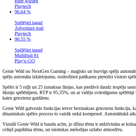
Blue wizard
Playtech
96.64 %
Spēlējiet tagad
Adventure trail
Playtech
96.55 %
Spēlējiet tagad
Multifruit 81
Play'n GO
Genie Wild no NextGen Gaming – maģisks un burvīgs spēļu automāts, ka
spēļu automāta izkārtojumu, nodrošinot patīkamu pieredzi visiem spēl
Spēlei ir 5 ruļļi un 25 izmaksas līnijas, kas piedāvā daudz iespēju sa
likmju spēlētājiem. RTP ir 95,35%, un ar vidēju svārstīgumu spēlētāji
katru griezienu gaidāmu.
Genie Wild galvenās funkcijas ietver bezmaksas griezienu funkciju, k
dinamiskais spēles process to vairāk nekā kompensē. Automātiskā atkār
Vizuāli Genie Wild ir bauda acīm, jo džina tēma ir atdzīvināta ar kr
celiņš papildina tēmu, un mistiskas melodijas uzlabo atmosfēru.