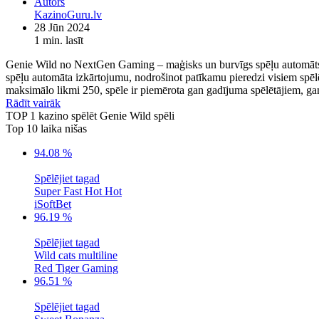
Autors
KazinoGuru.lv
28 Jūn 2024
1 min. lasīt
Genie Wild no NextGen Gaming – maģisks un burvīgs spēļu automāts, ka
spēļu automāta izkārtojumu, nodrošinot patīkamu pieredzi visiem spēlēt
maksimālo likmi 250, spēle ir piemērota gan gadījuma spēlētājiem, gan
Rādīt vairāk
TOP 1 kazino spēlēt Genie Wild spēli
Top 10 laika nišas
94.08 %
Spēlējiet tagad
Super Fast Hot Hot
iSoftBet
96.19 %
Spēlējiet tagad
Wild cats multiline
Red Tiger Gaming
96.51 %
Spēlējiet tagad