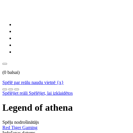
(
0
balsai)
Spēlē par reālu naudu vietnē {x}
Spēlējiet reāli
Spēlējiet, lai izklaidētos
Legend of athena
Spēļu nodrošinātājs
Red Tiger Gaming
Izdošanas datums