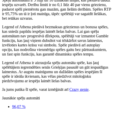
Spēļu automātam ir 5 ruļļi un 10 izmaksas līnijas, kas piedāvā daudz
iespēju uzvarēt. Derību limiti ir no 0,1 līdz 40 par vienu griezienu,
padarot spēli piemērotu gan mazām, gan lielām derībām. Spēles RTP
ir 95,75% un tā ir ļoti mainīga, tāpēc spēlētāji var sagaidīt lielākas,
bet retākas uzvaras.
Legend of Athena piedāvā bezmaksas griezienus un bonusa spēles,
kas sniedz papildu iespējas laimēt lielas balvas. Lai gan spēļu
automātam nav progresīvā džekpota, spēlētāji var izmantot Gamble
funkciju, kas ļauj viņiem dubultot vai trīskāršot savus laimestus,
izvēloties kartes krāsu vai simbolu. Spēle piedāvā arī autoplay
opciju, kas nodrošina vienmērīgu spēles gaitu bez pārtraukumiem,
un fast spin funkciju, kas garantē dinamisku spēles tempu.
Legend of Athena ir aizraujoša spēļu automāta spēle, kas ļauj
spēlētājiem iegremdēties senās Grieķijas pasaulē un gūt iespaidīgus
laimestus. Ar augstu mainīgumu un dažādām spēles iespējām šī
spēle ir ideāla ikvienam, kas vēlas piedzīvot mitoloģisku
piedzīvojumu ar iespēju laimēt lielas balvas.
Ja jums patika šī spēle, varat izmēģināt arī
Crazy genie
.
Jaunākie spēļu automāti
96,07 %