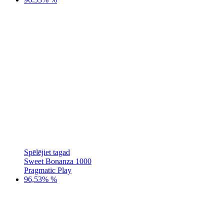
Spēlējiet tagad
Sweet Bonanza 1000
Pragmatic Play
96,53% %