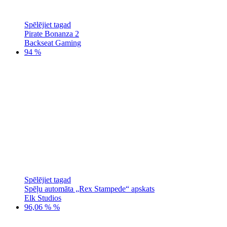
Spēlējiet tagad
Pirate Bonanza 2
Backseat Gaming
94 %
Spēlējiet tagad
Spēļu automāta „Rex Stampede“ apskats
Elk Studios
96,06 % %