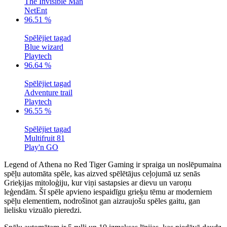
The Invisible Man
NetEnt
96.51 %
Spēlējiet tagad
Blue wizard
Playtech
96.64 %
Spēlējiet tagad
Adventure trail
Playtech
96.55 %
Spēlējiet tagad
Multifruit 81
Play'n GO
Legend of Athena no Red Tiger Gaming ir spraiga un noslēpumaina
spēļu automāta spēle, kas aizved spēlētājus ceļojumā uz senās
Grieķijas mitoloģiju, kur viņi sastapsies ar dievu un varoņu
leģendām. Šī spēle apvieno iespaidīgu grieķu tēmu ar moderniem
spēļu elementiem, nodrošinot gan aizraujošu spēles gaitu, gan
lielisku vizuālo pieredzi.