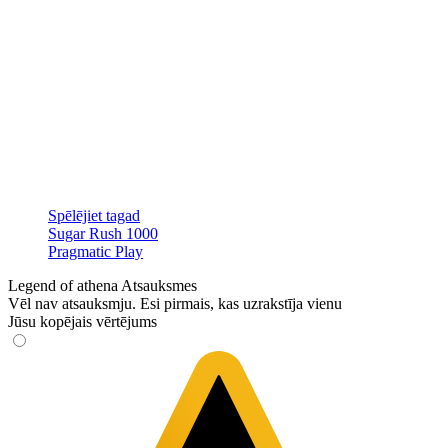
Spēlējiet tagad
Sugar Rush 1000
Pragmatic Play
Legend of athena Atsauksmes
Vēl nav atsauksmju. Esi pirmais, kas uzrakstīja vienu
Jūsu kopējais vērtējums