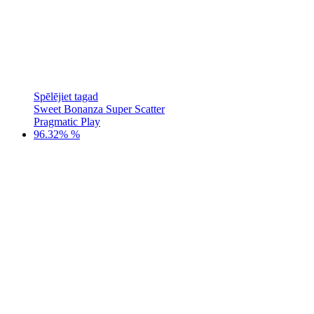
Spēlējiet tagad
Sweet Bonanza Super Scatter
Pragmatic Play
96.32% %