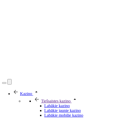
Kazino
Tiešsaistes kazino
Labākie kazino
Labākie jaunie kazino
Labākie mobilie kazino