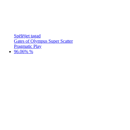
Spēlējiet tagad
Gates of Olympus Super Scatter
Pragmatic Play
96.06% %