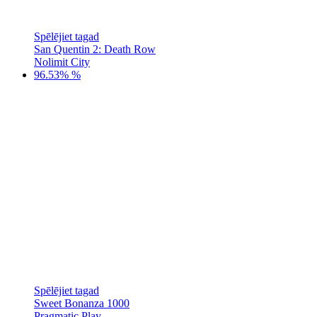
Spēlējiet tagad
San Quentin 2: Death Row
Nolimit City
96.53% %
Spēlējiet tagad
Sweet Bonanza 1000
Pragmatic Play