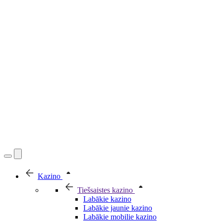
Kazino
Tiešsaistes kazino
Labākie kazino
Labākie jaunie kazino
Labākie mobilie kazino