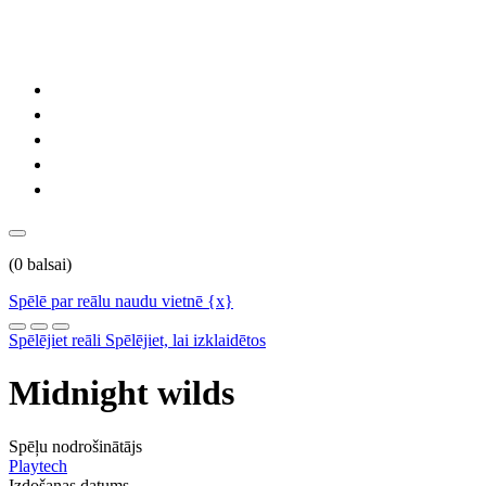
(
0
balsai)
Spēlē par reālu naudu vietnē {x}
Spēlējiet reāli
Spēlējiet, lai izklaidētos
Midnight wilds
Spēļu nodrošinātājs
Playtech
Izdošanas datums