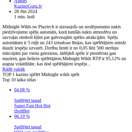
Autors
KazinoGuru.lv
28 Jūn 2024
1 min. lasīt
Midnight Wilds no Playtech ir aizraujošs un noslēpumains nakts
piedzīvojumu spēļu automāts, kurā tumšās nakts atmosfēra un
savvaļas simboli kļūst par galvenajām spēles atrakcijām. Spēļu
automātam ir 5 ruļļi un 243 izmaksas līnijas, kas spēlētājiem sniedz
daudz iespēju uzvarēt. Derību limiti ir no 0,05 līdz 500 sterliņu
mārciņām par vienu griezienu, tādējādi spēle ir piemērota gan
maziem, gan lieliem spēlētājiem.Midnight Wilds RTP ir 95,12% un
augsta volatilitāte, kas dod spēlētājiem iespēju ..
Rādīt vairāk
TOP 1 kazino spēlēt Midnight wilds spēli
Top 10 laika nišas
94.08 %
Spēlējiet tagad
Super Fast Hot Hot
iSoftBet
96.19 %
Spēlējiet tagad