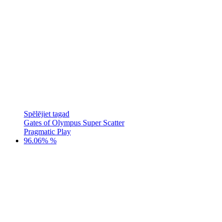
Spēlējiet tagad
Gates of Olympus Super Scatter
Pragmatic Play
96.06% %