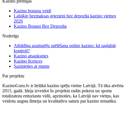
Kazino prēmijas
Kazino bonusu veidi
Labākie bezmaksas griezieni bez depozīta kazino vietnes
2026
Kazino Bonusi Bez Depozīta
Noderīgs
Atbildīga azartspēļu spēlēšana online kazino: kā saglabāt
kontroli?
Kazino atsauksmes
Kazino licences
Sazinieties ar mums
Par projektu
KazinoGuru.lv ir lielākā kazino spēļu vietne Latvijā. Tā tika atvērta
2015. gadā. Ideja izveidot šo projektu radās pokera un sporta
totalizatora entuziastu vidū, apzinoties, ka Latvijā nav vietņu, kas
veidotu augsta līmeņa un kvalitatīvu saturu par kazino tematiku.