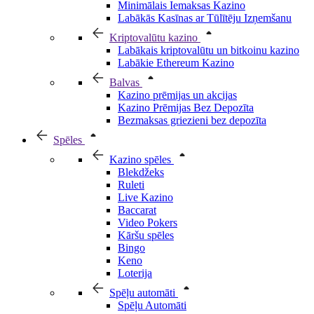
Minimālais Iemaksas Kazino
Labākās Kasīnas ar Tūlītēju Izņemšanu
Kriptovalūtu kazino
Labākais kriptovalūtu un bitkoinu kazino
Labākie Ethereum Kazino
Balvas
Kazino prēmijas un akcijas
Kazino Prēmijas Bez Depozīta
Bezmaksas griezieni bez depozīta
Spēles
Kazino spēles
Blekdžeks
Ruleti
Live Kazino
Baccarat
Video Pokers
Kāršu spēles
Bingo
Keno
Loterija
Spēļu automāti
Spēļu Automāti