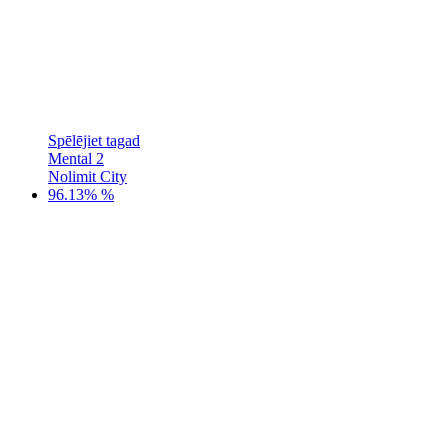
Spēlējiet tagad
Mental 2
Nolimit City
96.13% %