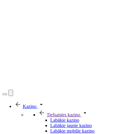
Kazino
Tiešsaistes kazino
Labākie kazino
Labākie jaunie kazino
Labākie mobilie kazino