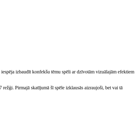
s iespēja izbaudīt konfekšu tēmu spēli ar dzīvotām vizuālajām efektiem
žģi. Pirmajā skatījumā šī spēle izklausās aizraujoši, bet vai tā