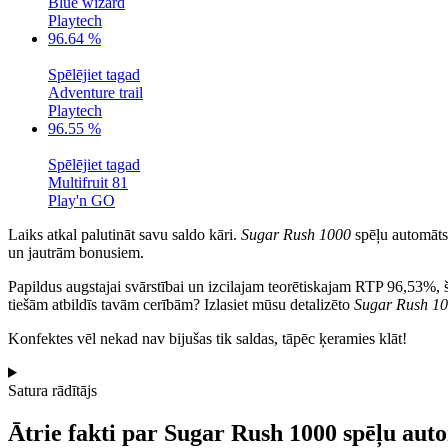
Blue wizard
Playtech
96.64 %
Spēlējiet tagad
Adventure trail
Playtech
96.55 %
Spēlējiet tagad
Multifruit 81
Play'n GO
Laiks atkal palutināt savu saldo kāri.
Sugar Rush 1000
spēļu automāts 
un jautrām bonusiem.
Papildus augstajai svārstībai un izcilajam teorētiskajam RTP 96,53%,
tiešām atbildīs tavām cerībām? Izlasiet mūsu detalizēto
Sugar Rush 1
Konfektes vēl nekad nav bijušas tik saldas, tāpēc ķeramies klāt!
Satura rādītājs
Ātrie fakti par Sugar Rush 1000 spēļu aut