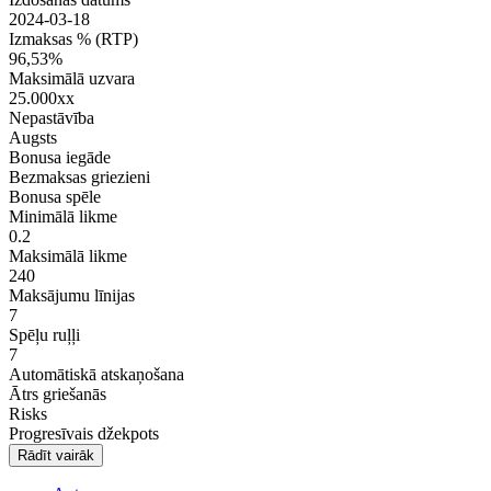
2024-03-18
Izmaksas % (RTP)
96,53%
Maksimālā uzvara
25.000xx
Nepastāvība
Augsts
Bonusa iegāde
Bezmaksas griezieni
Bonusa spēle
Minimālā likme
0.2
Maksimālā likme
240
Maksājumu līnijas
7
Spēļu ruļļi
7
Automātiskā atskaņošana
Ātrs griešanās
Risks
Progresīvais džekpots
Rādīt vairāk