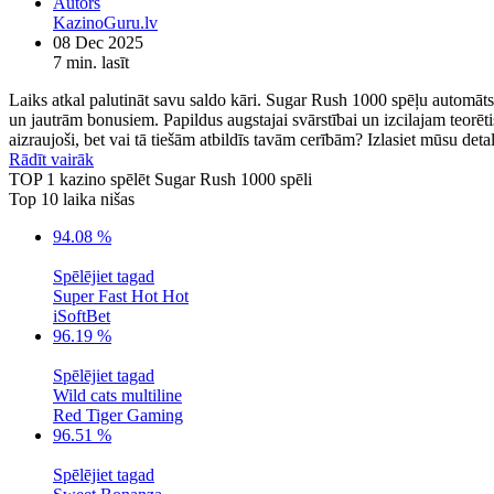
Autors
KazinoGuru.lv
08 Dec 2025
7 min. lasīt
Laiks atkal palutināt savu saldo kāri. Sugar Rush 1000 spēļu automāts
un jautrām bonusiem. Papildus augstajai svārstībai un izcilajam teor
aizraujoši, bet vai tā tiešām atbildīs tavām cerībām? Izlasiet mūsu detal
Rādīt vairāk
TOP 1 kazino spēlēt Sugar Rush 1000 spēli
Top 10 laika nišas
94.08 %
Spēlējiet tagad
Super Fast Hot Hot
iSoftBet
96.19 %
Spēlējiet tagad
Wild cats multiline
Red Tiger Gaming
96.51 %
Spēlējiet tagad