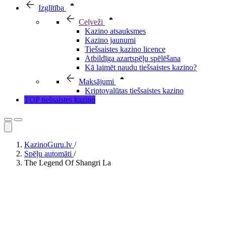
Izglītība
Ceļveži
Kazino atsauksmes
Kazino jaunumi
Tiešsaistes kazino licence
Atbildīga azartspēļu spēlēšana
Kā laimēt naudu tiešsaistes kazino?
Maksājumi
Kriptovalūtas tiešsaistes kazino
TOP tiešsaistes kazino
KazinoGuru.lv
/
Spēļu automāti
/
The Legend Of Shangri La