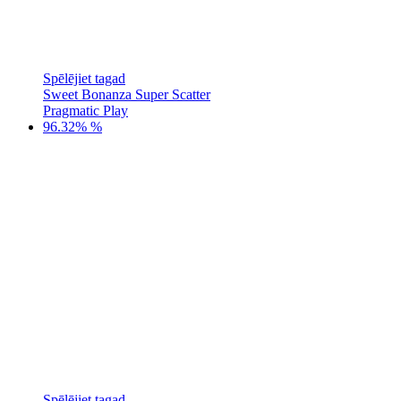
Spēlējiet tagad
Sweet Bonanza Super Scatter
Pragmatic Play
96.32% %
Spēlējiet tagad