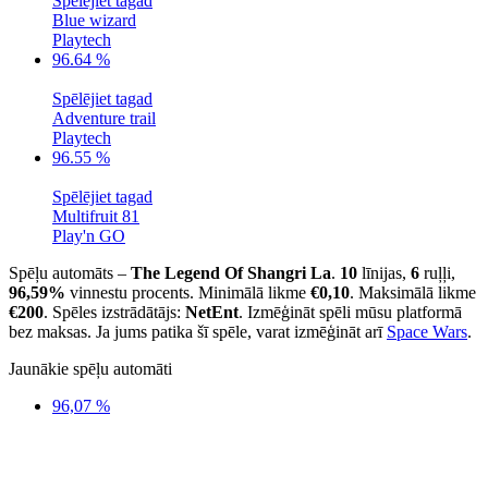
Spēlējiet tagad
Blue wizard
Playtech
96.64 %
Spēlējiet tagad
Adventure trail
Playtech
96.55 %
Spēlējiet tagad
Multifruit 81
Play'n GO
Spēļu automāts –
The Legend Of Shangri La
.
10
līnijas,
6
ruļļi,
96,59%
vinnestu procents. Minimālā likme
€0,10
. Maksimālā likme
€200
. Spēles izstrādātājs:
NetEnt
. Izmēģināt spēli mūsu platformā
bez maksas. Ja jums patika šī spēle, varat izmēģināt arī
Space Wars
.
Jaunākie spēļu automāti
96,07 %