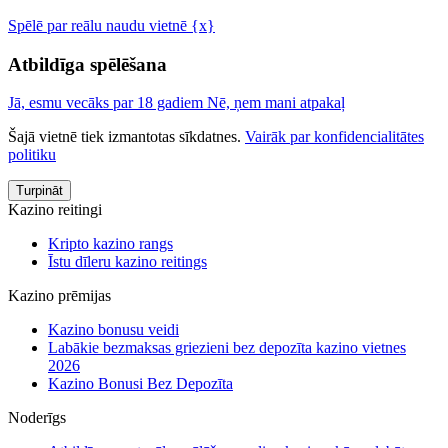
Spēlē par reālu naudu vietnē {x}
Atbildīga spēlēšana
Jā, esmu vecāks par 18 gadiem
Nē, ņem mani atpakaļ
Šajā vietnē tiek izmantotas sīkdatnes.
Vairāk par konfidencialitātes
politiku
Turpināt
Kazino reitingi
Kripto kazino rangs
Īstu dīleru kazino reitings
Kazino prēmijas
Kazino bonusu veidi
Labākie bezmaksas griezieni bez depozīta kazino vietnes
2026
Kazino Bonusi Bez Depozīta
Noderīgs