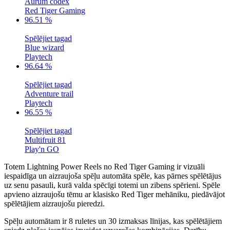
Aurum codex
Red Tiger Gaming
96.51 %
Spēlējiet tagad
Blue wizard
Playtech
96.64 %
Spēlējiet tagad
Adventure trail
Playtech
96.55 %
Spēlējiet tagad
Multifruit 81
Play'n GO
Totem Lightning Power Reels no Red Tiger Gaming ir vizuāli
iespaidīga un aizraujoša spēļu automāta spēle, kas pārnes spēlētājus
uz senu pasauli, kurā valda spēcīgi totemi un zibens spērieni. Spēle
apvieno aizraujošu tēmu ar klasisko Red Tiger mehāniku, piedāvājot
spēlētājiem aizraujošu pieredzi.
Spēļu automātam ir 8 ruletes un 30 izmaksas līnijas, kas spēlētājiem