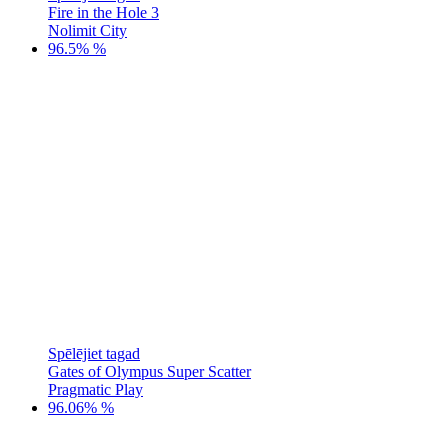
Fire in the Hole 3
Nolimit City
96.5% %
Spēlējiet tagad
Gates of Olympus Super Scatter
Pragmatic Play
96.06% %