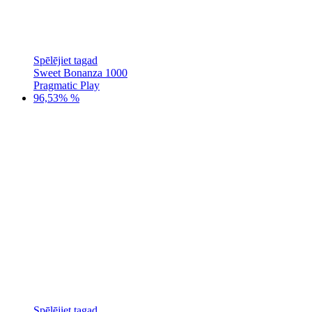
Spēlējiet tagad
Sweet Bonanza 1000
Pragmatic Play
96,53% %
Spēlējiet tagad