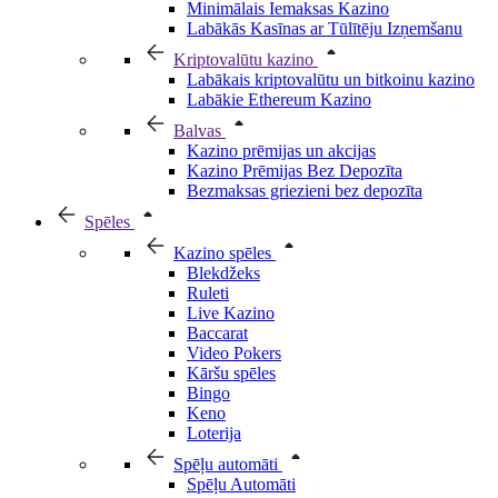
Minimālais Iemaksas Kazino
Labākās Kasīnas ar Tūlītēju Izņemšanu
Kriptovalūtu kazino
Labākais kriptovalūtu un bitkoinu kazino
Labākie Ethereum Kazino
Balvas
Kazino prēmijas un akcijas
Kazino Prēmijas Bez Depozīta
Bezmaksas griezieni bez depozīta
Spēles
Kazino spēles
Blekdžeks
Ruleti
Live Kazino
Baccarat
Video Pokers
Kāršu spēles
Bingo
Keno
Loterija
Spēļu automāti
Spēļu Automāti