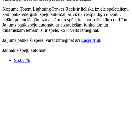
Kopumā Totem Lightning Power Reels ir lieliska izvēle spēlētājiem,
kam patīk enerģiski spēļu automāti ar vizuāli iespaidīgu dizainu,
lielām potenciālajām izmaksām un spēli, kas nodrošina ātru darbību.
Ja jums patīk spēļu automāti ar aizraujošām funkcijām un
dinamiskām tēmām, šī ir spēle, ko ir vērts izmēģināt.
Ja jums patika šī spēle, varat izmēģināt arī
Laser fruit
.
Jaunākie spēļu automāti
96,07 %