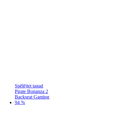
Spēlējiet tagad
Pirate Bonanza 2
Backseat Gaming
94 %