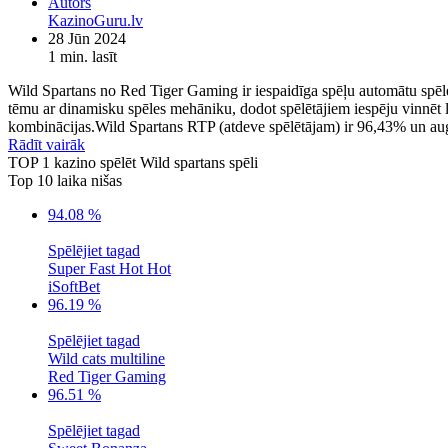
Autors
KazinoGuru.lv
28 Jūn 2024
1 min. lasīt
Wild Spartans no Red Tiger Gaming ir iespaidīga spēļu automātu spēle,
tēmu ar dinamisku spēles mehāniku, dodot spēlētājiem iespēju vinnēt l
kombinācijas.Wild Spartans RTP (atdeve spēlētājam) ir 96,43% un augst
Rādīt vairāk
TOP 1 kazino spēlēt Wild spartans spēli
Top 10 laika nišas
94.08 %
Spēlējiet tagad
Super Fast Hot Hot
iSoftBet
96.19 %
Spēlējiet tagad
Wild cats multiline
Red Tiger Gaming
96.51 %
Spēlējiet tagad