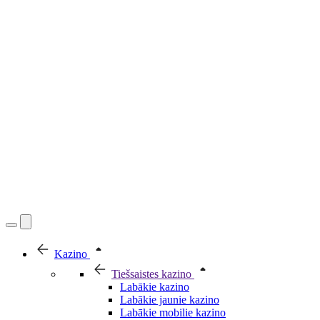
Kazino
Tiešsaistes kazino
Labākie kazino
Labākie jaunie kazino
Labākie mobilie kazino