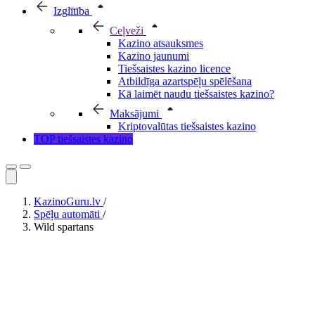
Izglītība
Ceļveži
Kazino atsauksmes
Kazino jaunumi
Tiešsaistes kazino licence
Atbildīga azartspēļu spēlēšana
Kā laimēt naudu tiešsaistes kazino?
Maksājumi
Kriptovalūtas tiešsaistes kazino
TOP tiešsaistes kazino
KazinoGuru.lv
/
Spēļu automāti
/
Wild spartans