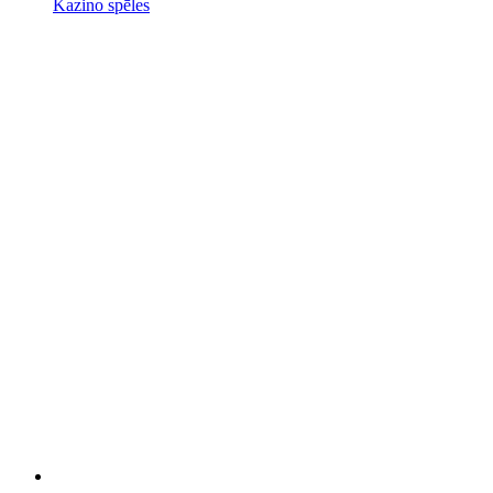
Kazino spēles