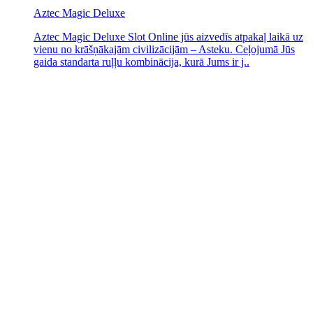
Aztec Magic Deluxe
Aztec Magic Deluxe Slot Online jūs aizvedīs atpakaļ laikā uz
vienu no krāšņākajām civilizācijām – Asteku. Ceļojumā Jūs
gaida standarta ruļļu kombinācija, kurā Jums ir j..