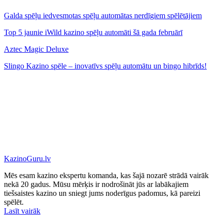
Galda spēļu iedvesmotas spēļu automātas nerdīgiem spēlētājiem
Top 5 jaunie iWild kazino spēļu automāti šā gada februārī
Aztec Magic Deluxe
Slingo Kazino spēle – inovatīvs spēļu automātu un bingo hibrīds!
KazinoGuru.lv
Mēs esam kazino ekspertu komanda, kas šajā nozarē strādā vairāk
nekā 20 gadus. Mūsu mērķis ir nodrošināt jūs ar labākajiem
tiešsaistes kazino un sniegt jums noderīgus padomus, kā pareizi
spēlēt.
Lasīt vairāk