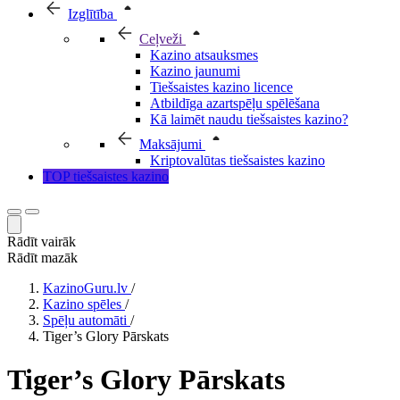
Izglītība
Ceļveži
Kazino atsauksmes
Kazino jaunumi
Tiešsaistes kazino licence
Atbildīga azartspēļu spēlēšana
Kā laimēt naudu tiešsaistes kazino?
Maksājumi
Kriptovalūtas tiešsaistes kazino
TOP tiešsaistes kazino
Rādīt vairāk
Rādīt mazāk
KazinoGuru.lv
/
Kazino spēles
/
Spēļu automāti
/
Tiger’s Glory Pārskats
Tiger’s Glory Pārskats