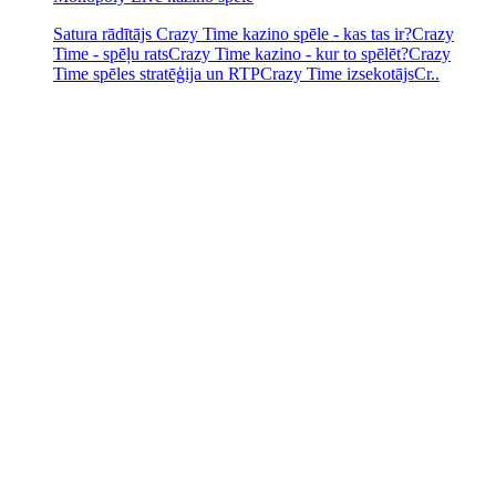
Satura rādītājs Crazy Time kazino spēle - kas tas ir?Crazy
Time - spēļu ratsCrazy Time kazino - kur to spēlēt?Crazy
Time spēles stratēģija un RTPCrazy Time izsekotājsCr..