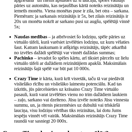
apgriešana” un ritenis apstāsies uz šī lauciņa, spēles vadītājs
pāries uz automātu, kas nejaušības kārtā noteiks reizinātāju un
iemetīs monētu. Viena monētas puse ir zila, bet otra – sarkana.
Piemēram: ja sarkanais reizinātājs ir 5x, bet zilais reizinātājs ir
20x un monēta nokrīt ar sarkano pusi uz augšu, spēlētāji vinnē
5x;
Naudas medības
– ja atbrīvosiet šo lodziņu, spēle pāries uz
virtuālo tāfeli, kurā varēsiet izvēlēties lodziņu, uz kuru vēlaties
šaut. Katram laukumam ir atšķirīgs reizinātājs, tāpēc atkarībā
no izvēles dažādi spēlētāji var vinnēt dažādas summas;
Pachinko
– ievadot šo spēles kārtu, arī tiksiet pārcelts uz lielu
virtuālo tāfeli ar dažādiem reizinātājiem apakšā. Maksimālais
reizinātājs šajā spēlē var būt pat 10 000x.
Crazy Time
ir kārta, kurā krīt visretāk, taču tā var piedāvāt
vislielāko rīcību un vislielāko laimestu potenciālu. Kad tas
izkritīs, jūs pārcelsieties uz krāsaino Crazy Time virtuālo
pasauli, kurā varat izvēlēties vienu no trim dažādiem laukiem
– zaļo, sarkano vai dzelteno. Jūsu izvēle noteiks Jūsu vinnesta
summu, un, ja ritenis piezemēsies uz dubultā vai trīskāršā
lauciņa, visu lodziņu vērtības tiks reizinātas, lai dotu Jums
iespēju vinnēt vēl vairāk. Maksimālais reizinātājs Crazy Time
raundā var sasniegt 20 000x.