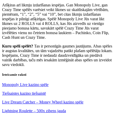
Atšķiras arī likmju izdarīšanas iespējas. Gan Monopoly Live, gan
Crazy Time spēlēs varēsiet veikt likmes uz skaitliskajām vērtībām,
piemēram, “1”, “2”, “5” vai “10”, bet citas likmju izdarīšanas
iespējas ir pilnīgi atšķirīgas. Spēlē Monopoly Live Jūs varat likt
likmes uz 2 ROLLS vai 4 ROLLS, kas Jūs aizvedīs uz vienīgo
pieejamo bonusa kārtu, savukārt spēlē Crazy Time Jūs varat
izvēlēties vienu no četriem bonusa laukiem – Pachinko, Coin Flip,
Cash Hunt un Crazy Time.
Kuru spēli spēlēt?
Tas ir personīgās gaumes jautājums. Abas spēles
ir augstas kvalitātes, un tām vajadzētu patikt plašam spēlētāju lokam.
Iespējams, Crazy Time ir nedaudz daudzveidīgāka un piedāvā
vairāk darbības, taču mēs iesakām izmēģināt abas spēles un izveidot
savu viedokli.
Ieteicamie raksti
Monopoly Live kazino spēle
Tiešsaistes kazino tiešsaistē
Live Dream Catcher – Money Wheel kazino spēle
Lightning Roulette – 500x zibens jauda