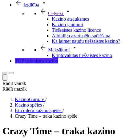
Izglītība
Ceļveži
Kazino atsauksmes
Kazino jaunumi
Tiešsaistes kazino licence
Atbildīga azartspēļu spēlēšana
Kā laimēt naudu tiešsaistes kazino?
Maksājumi
Kriptovalūtas tiešsaistes kazino
TOP tiešsaistes kazino
Rādīt vairāk
Rādīt mazāk
KazinoGuru.lv
/
Kazino spēles
/
Īstu dīleru kazino spēles
/
Crazy Time – traka kazino spēle
Crazy Time – traka kazino