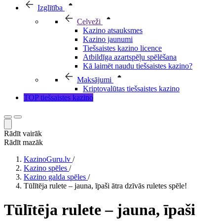
Izglītība
Ceļveži
Kazino atsauksmes
Kazino jaunumi
Tiešsaistes kazino licence
Atbildīga azartspēļu spēlēšana
Kā laimēt naudu tiešsaistes kazino?
Maksājumi
Kriptovalūtas tiešsaistes kazino
TOP tiešsaistes kazino
Rādīt vairāk
Rādīt mazāk
KazinoGuru.lv
/
Kazino spēles
/
Kazino galda spēles
/
Tūlītēja rulete – jauna, īpaši ātra dzīvās ruletes spēle!
Tūlītēja rulete – jauna, īpaši