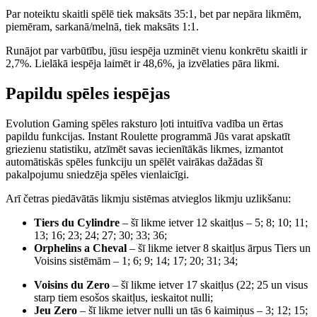
Par noteiktu skaitli spēlē tiek maksāts 35:1, bet par nepāra likmēm,
piemēram, sarkanā/melnā, tiek maksāts 1:1.
Runājot par varbūtību, jūsu iespēja uzminēt vienu konkrētu skaitli ir
2,7%. Lielākā iespēja laimēt ir 48,6%, ja izvēlaties pāra likmi.
Papildu spēles iespējas
Evolution Gaming spēles raksturo ļoti intuitīva vadība un ērtas
papildu funkcijas. Instant Roulette programmā Jūs varat apskatīt
griezienu statistiku, atzīmēt savas iecienītākās likmes, izmantot
automātiskās spēles funkciju un spēlēt vairākas dažādas šī
pakalpojumu sniedzēja spēles vienlaicīgi.
Arī četras piedāvātās likmju sistēmas atvieglos likmju uzlikšanu:
Tiers du Cylindre
– šī likme ietver 12 skaitļus – 5; 8; 10; 11;
13; 16; 23; 24; 27; 30; 33; 36;
Orphelins a Cheval
– šī likme ietver 8 skaitļus ārpus Tiers un
Voisins sistēmām – 1; 6; 9; 14; 17; 20; 31; 34;
Voisins du Zero
– šī likme ietver 17 skaitļus (22; 25 un visus
starp tiem esošos skaitļus, ieskaitot nulli;
Jeu Zero
– šī likme ietver nulli un tās 6 kaimiņus – 3; 12; 15;