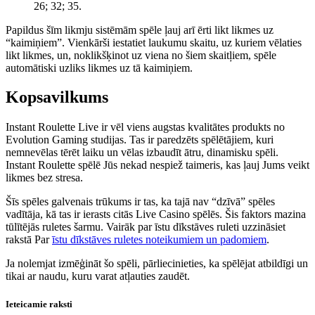
26; 32; 35.
Papildus šīm likmju sistēmām spēle ļauj arī ērti likt likmes uz
“kaimiņiem”. Vienkārši iestatiet laukumu skaitu, uz kuriem vēlaties
likt likmes, un, noklikšķinot uz viena no šiem skaitļiem, spēle
automātiski uzliks likmes uz tā kaimiņiem.
Kopsavilkums
Instant Roulette Live ir vēl viens augstas kvalitātes produkts no
Evolution Gaming studijas. Tas ir paredzēts spēlētājiem, kuri
nemnevēlas tērēt laiku un vēlas izbaudīt ātru, dinamisku spēli.
Instant Roulette spēlē Jūs nekad nespiež taimeris, kas ļauj Jums veikt
likmes bez stresa.
Šīs spēles galvenais trūkums ir tas, ka tajā nav “dzīvā” spēles
vadītāja, kā tas ir ierasts citās Live Casino spēlēs. Šis faktors mazina
tūlītējās ruletes šarmu. Vairāk par īstu dīkstāves ruleti uzzināsiet
rakstā Par
īstu dīkstāves ruletes noteikumiem un padomiem
.
Ja nolemjat izmēģināt šo spēli, pārliecinieties, ka spēlējat atbildīgi un
tikai ar naudu, kuru varat atļauties zaudēt.
Ieteicamie raksti