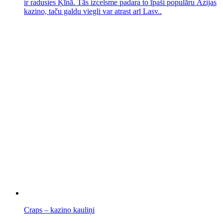
ir radusies Ķīnā. Tās izcelsme padara to īpaši populāru Āzijas
kazino, taču galdu viegli var atrast arī Lasv..
Craps – kazino kauliņi