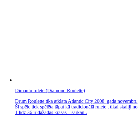
Dimantu rulete (Diamond Roulette)
Drum Roulette tika atklāta Atlantic City 2008. gada novembrī.
Šī spēle tiek spēlēta tāpat kā tradicionālā rulete , tikai skaitļi no
1 līdz 36 ir dažādās krāsās – sarkan..