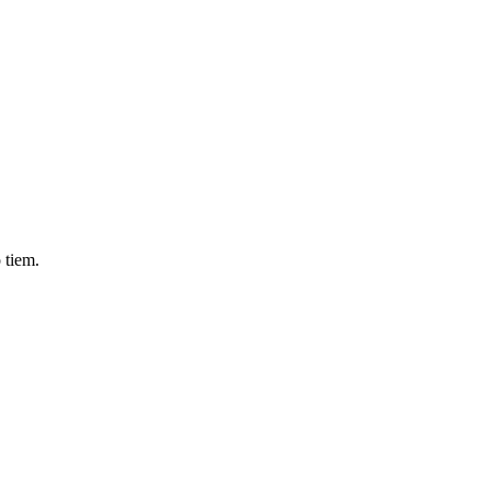
 tiem.