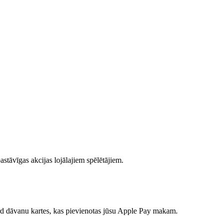
stāvīgas akcijas lojālajiem spēlētājiem.
ard dāvanu kartes, kas pievienotas jūsu Apple Pay makam.