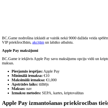
BC.Game nodrošina izklaidi ar vairāk nekā 9000 dažāda veida spēlēm. M
VIP priekšrocībām,
akcijām
un labāko atbalstu.
Apple Pay maksājumi
BC.Game ir iekļāvis Apple Pay savu maksājumu opciju vidū un kriptova
maksas.
Pieejamās iespējas:
Apple Pay
Minimālā iemaksa:
€10
Maksimālā iemaksa:
€1,000
Apstrādes laiks:
tūlītējs
Maksas:
nav
Izmaksu metodes:
SEPA, kartes, kriptovalūtas
Apple Pay izmantošanas priekšrocības tiešs