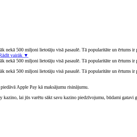
āk nekā 500 miljoni lietotāju visā pasaulē. Tā popularitāte un ērtums i
Rādīt vairāk
▼
k nekā 500 miljoni lietotāju visā pasaulē. Tā popularitāte un ērtums ir p
āk nekā 500 miljoni lietotāju visā pasaulē. Tā popularitāte un ērtums i
s piedāvā Apple Pay kā maksājumu risinājumu.
ay kazino, lai jūs varētu sākt savu kazino piedzīvojumu, būdami gatavi