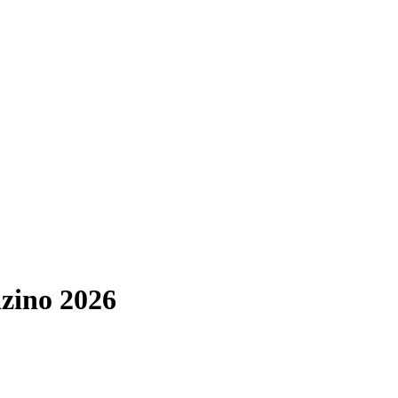
azino 2026