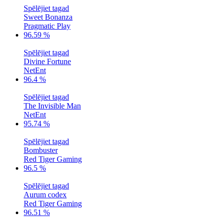
Spēlējiet tagad
Sweet Bonanza
Pragmatic Play
96.59 %
Spēlējiet tagad
Divine Fortune
NetEnt
96.4 %
Spēlējiet tagad
The Invisible Man
NetEnt
95.74 %
Spēlējiet tagad
Bombuster
Red Tiger Gaming
96.5 %
Spēlējiet tagad
Aurum codex
Red Tiger Gaming
96.51 %