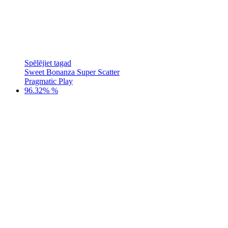
Spēlējiet tagad
Sweet Bonanza Super Scatter
Pragmatic Play
96.32% %