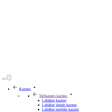
Kazino
Tiešsaistes kazino
Labākie kazino
Labākie jaunie kazino
Labākie mobilie kazino