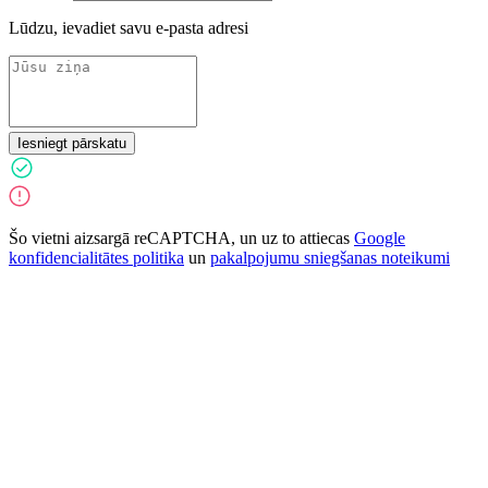
Lūdzu, ievadiet savu e-pasta adresi
Iesniegt pārskatu
Šo vietni aizsargā reCAPTCHA, un uz to attiecas
Google
konfidencialitātes politika
un
pakalpojumu sniegšanas noteikumi