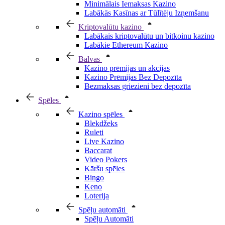
Minimālais Iemaksas Kazino
Labākās Kasīnas ar Tūlītēju Izņemšanu
Kriptovalūtu kazino
Labākais kriptovalūtu un bitkoinu kazino
Labākie Ethereum Kazino
Balvas
Kazino prēmijas un akcijas
Kazino Prēmijas Bez Depozīta
Bezmaksas griezieni bez depozīta
Spēles
Kazino spēles
Blekdžeks
Ruleti
Live Kazino
Baccarat
Video Pokers
Kāršu spēles
Bingo
Keno
Loterija
Spēļu automāti
Spēļu Automāti