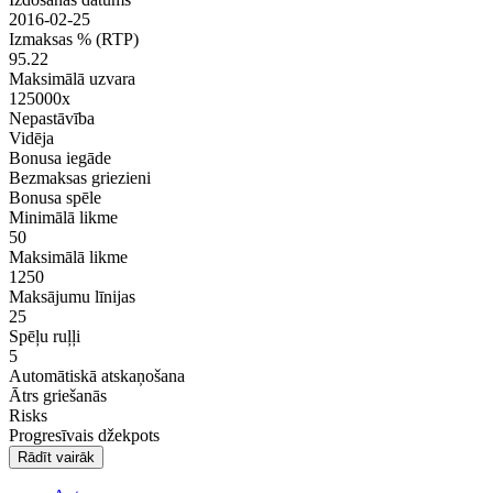
2016-02-25
Izmaksas % (RTP)
95.22
Maksimālā uzvara
125000x
Nepastāvība
Vidēja
Bonusa iegāde
Bezmaksas griezieni
Bonusa spēle
Minimālā likme
50
Maksimālā likme
1250
Maksājumu līnijas
25
Spēļu ruļļi
5
Automātiskā atskaņošana
Ātrs griešanās
Risks
Progresīvais džekpots
Rādīt vairāk