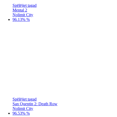
Spēlējiet tagad
Mental 2
Nolimit City
96.13% %
Spēlējiet tagad
San Quentin 2: Death Row
Nolimit City
96.53% %