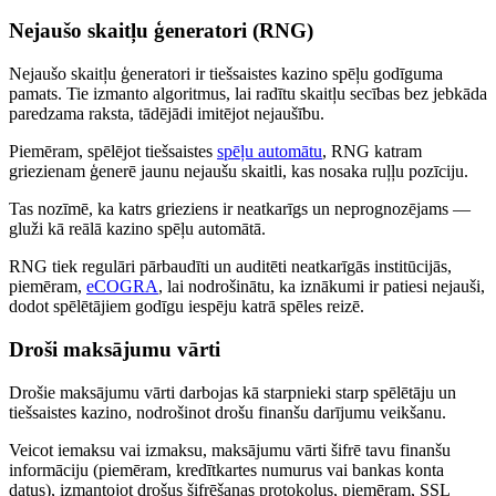
Nejaušo skaitļu ģeneratori (RNG)
Nejaušo skaitļu ģeneratori ir tiešsaistes kazino spēļu godīguma
pamats. Tie izmanto algoritmus, lai radītu skaitļu secības bez jebkāda
paredzama raksta, tādējādi imitējot nejaušību.
Piemēram, spēlējot tiešsaistes
spēļu automātu
, RNG katram
griezienam ģenerē jaunu nejaušu skaitli, kas nosaka ruļļu pozīciju.
Tas nozīmē, ka katrs grieziens ir neatkarīgs un neprognozējams —
gluži kā reālā kazino spēļu automātā.
RNG tiek regulāri pārbaudīti un auditēti neatkarīgās institūcijās,
piemēram,
eCOGRA
, lai nodrošinātu, ka iznākumi ir patiesi nejauši,
dodot spēlētājiem godīgu iespēju katrā spēles reizē.
Droši maksājumu vārti
Drošie maksājumu vārti darbojas kā starpnieki starp spēlētāju un
tiešsaistes kazino, nodrošinot drošu finanšu darījumu veikšanu.
Veicot iemaksu vai izmaksu, maksājumu vārti šifrē tavu finanšu
informāciju (piemēram, kredītkartes numurus vai bankas konta
datus), izmantojot drošus šifrēšanas protokolus, piemēram, SSL