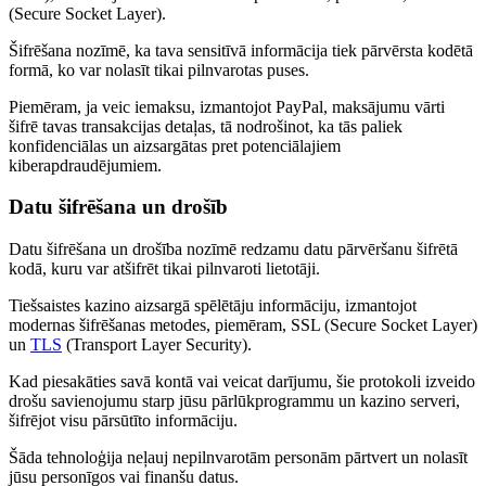
(Secure Socket Layer).
Šifrēšana nozīmē, ka tava sensitīvā informācija tiek pārvērsta kodētā
formā, ko var nolasīt tikai pilnvarotas puses.
Piemēram, ja veic iemaksu, izmantojot PayPal, maksājumu vārti
šifrē tavas transakcijas detaļas, tā nodrošinot, ka tās paliek
konfidenciālas un aizsargātas pret potenciālajiem
kiberapdraudējumiem.
Datu šifrēšana un drošīb
Datu šifrēšana un drošība nozīmē redzamu datu pārvēršanu šifrētā
kodā, kuru var atšifrēt tikai pilnvaroti lietotāji.
Tiešsaistes kazino aizsargā spēlētāju informāciju, izmantojot
modernas šifrēšanas metodes, piemēram, SSL (Secure Socket Layer)
un
TLS
(Transport Layer Security).
Kad piesakāties savā kontā vai veicat darījumu, šie protokoli izveido
drošu savienojumu starp jūsu pārlūkprogrammu un kazino serveri,
šifrējot visu pārsūtīto informāciju.
Šāda tehnoloģija neļauj nepilnvarotām personām pārtvert un nolasīt
jūsu personīgos vai finanšu datus.