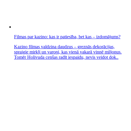
Filmas par kazino: kas ir patiesība, bet kas – izdomājums?
Kazino filmas valdzina daudzus – greznās dekorācijas,
spraigie mirkļi un varoņi, kas vienā vakarā vinnē miljonus.
Tomēr Holivuda cenšas radīt iespaidu, nevis veidot dok..