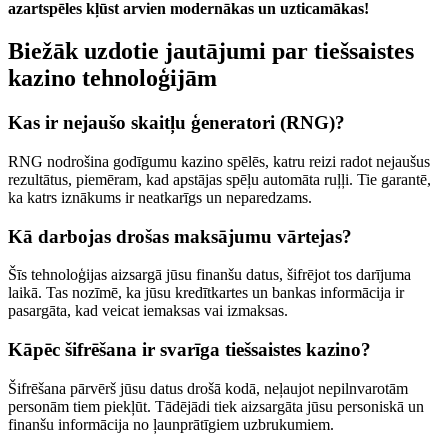
azartspēles kļūst arvien modernākas un uzticamākas!
Biežāk uzdotie jautājumi par tiešsaistes
kazino tehnoloģijām
Kas ir nejaušo skaitļu ģeneratori (RNG)?
RNG nodrošina godīgumu kazino spēlēs, katru reizi radot nejaušus
rezultātus, piemēram, kad apstājas spēļu automāta ruļļi. Tie garantē,
ka katrs iznākums ir neatkarīgs un neparedzams.
Kā darbojas drošas maksājumu vārtejas?
Šīs tehnoloģijas aizsargā jūsu finanšu datus, šifrējot tos darījuma
laikā. Tas nozīmē, ka jūsu kredītkartes un bankas informācija ir
pasargāta, kad veicat iemaksas vai izmaksas.
Kāpēc šifrēšana ir svarīga tiešsaistes kazino?
Šifrēšana pārvērš jūsu datus drošā kodā, neļaujot nepilnvarotām
personām tiem piekļūt. Tādējādi tiek aizsargāta jūsu personiskā un
finanšu informācija no ļaunprātīgiem uzbrukumiem.