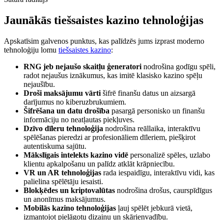
Jaunākās tiešsaistes kazino tehnoloģijas
Apskatīsim galvenos punktus, kas palīdzēs jums izprast moderno
tehnoloģiju lomu
tiešsaistes kazino
:
RNG jeb nejaušo skaitļu ģeneratori
nodrošina godīgu spēli,
radot nejaušus iznākumus, kas imitē klasisko kazino spēļu
nejaušību.
Droši maksājumu vārti
šifrē finanšu datus un aizsargā
darījumus no kiberuzbrukumiem.
Šifrēšana un datu drošība
pasargā personisko un finanšu
informāciju no neatļautas piekļuves.
Dzīvo dīleru tehnoloģija
nodrošina reāllaika, interaktīvu
spēlēšanas pieredzi ar profesionāliem dīleriem, piešķirot
autentiskuma sajūtu.
Mākslīgais intelekts kazino vidē
personalizē spēles, uzlabo
klientu apkalpošanu un palīdz atklāt krāpniecību.
VR un AR tehnoloģijas
rada iespaidīgu, interaktīvu vidi, kas
palielina spēlētāju iesaisti.
Blokķēdes un kriptovalūtas
nodrošina drošus, caurspīdīgus
un anonīmus maksājumus.
Mobilās kazino tehnoloģijas
ļauj spēlēt jebkurā vietā,
izmantojot pielāgotu dizainu un skārienvadību.