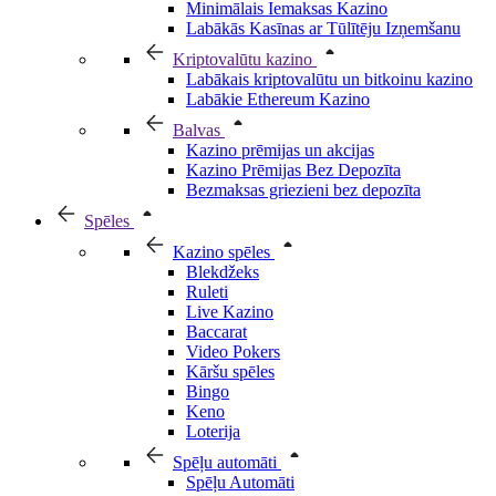
Minimālais Iemaksas Kazino
Labākās Kasīnas ar Tūlītēju Izņemšanu
Kriptovalūtu kazino
Labākais kriptovalūtu un bitkoinu kazino
Labākie Ethereum Kazino
Balvas
Kazino prēmijas un akcijas
Kazino Prēmijas Bez Depozīta
Bezmaksas griezieni bez depozīta
Spēles
Kazino spēles
Blekdžeks
Ruleti
Live Kazino
Baccarat
Video Pokers
Kāršu spēles
Bingo
Keno
Loterija
Spēļu automāti
Spēļu Automāti