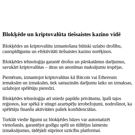
Blokķēde un kriptovalūta tiešsaistes kazino vidē
Blokķēdes un kriptovalūtu izmantošana būtiski uzlabo drošību,
caurspīdīgumu un efektivitāti tiešsaistes kazino norēķinos.
Blokķēdes tehnoloģija garantē drošus un pārskatāmus darījumus,
savukārt kriptovalūtas – ātras un anonīmas maksājumu iespējas.
Piemēram, izmantojot kriptovalūtas kā Bitcoin vai Ethereum
iemaksām un izmaksām, tiek samazināts darījumu laiks un izmaksas,
uzlabojot spēlētāju pieredzi.
Blokķēdes tehnoloģija arī sniedz papildu privātumu, īpaši tajos
reģionos, kur spēkā ir stingri azartspēļu ierobežojumi, nodrošinot, ka
spēlētāju finanšu aktivitātes paliek konfidenciālas.
Turklāt viedie līgumi uz blokķēdes bāzes var automatizēt
vienošanās, garantējot godīgu spēli un tūlītējus laimestu
izmaksājumus, tādējādi stiprinot uzticību platformai.