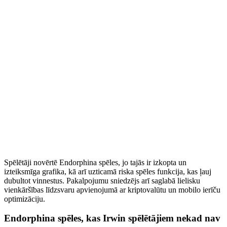
Spēlētāji novērtē Endorphina spēles, jo tajās ir izkopta un
izteiksmīga grafika, kā arī uzticamā riska spēles funkcija, kas ļauj
dubultot vinnestus. Pakalpojumu sniedzējs arī saglabā lielisku
vienkāršības līdzsvaru apvienojumā ar kriptovalūtu un mobilo ierīču
optimizāciju.
Endorphina spēles, kas Irwin spēlētājiem nekad nav