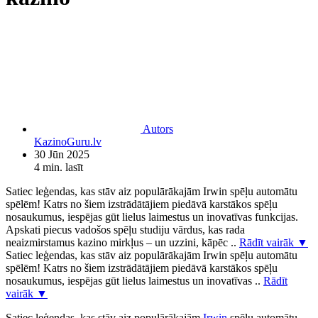
Autors
KazinoGuru.lv
30 Jūn 2025
4 min. lasīt
Satiec leģendas, kas stāv aiz populārākajām Irwin spēļu automātu
spēlēm! Katrs no šiem izstrādātājiem piedāvā karstākos spēļu
nosaukumus, iespējas gūt lielus laimestus un inovatīvas funkcijas.
Apskati piecus vadošos spēļu studiju vārdus, kas rada
neaizmirstamus kazino mirkļus – un uzzini, kāpēc ..
Rādīt vairāk
▼
Satiec leģendas, kas stāv aiz populārākajām Irwin spēļu automātu
spēlēm! Katrs no šiem izstrādātājiem piedāvā karstākos spēļu
nosaukumus, iespējas gūt lielus laimestus un inovatīvas ..
Rādīt
vairāk
▼
Satiec leģendas, kas stāv aiz populārākajām
Irwin
spēļu automātu