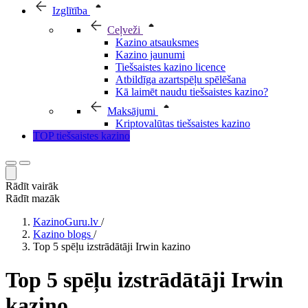
Izglītība
Ceļveži
Kazino atsauksmes
Kazino jaunumi
Tiešsaistes kazino licence
Atbildīga azartspēļu spēlēšana
Kā laimēt naudu tiešsaistes kazino?
Maksājumi
Kriptovalūtas tiešsaistes kazino
TOP tiešsaistes kazino
Rādīt vairāk
Rādīt mazāk
KazinoGuru.lv
/
Kazino blogs
/
Top 5 spēļu izstrādātāji Irwin kazino
Top 5 spēļu izstrādātāji Irwin
kazino