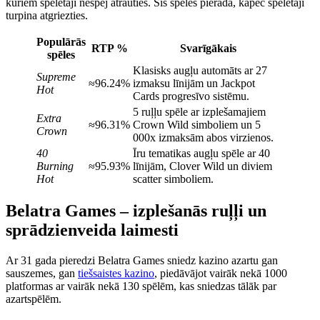
kuriem spēlētāji nespēj atrauties. Šīs spēles pierāda, kāpēc spēlētāji
turpina atgriezties.
Populārās
RTP %
Svarīgākais
spēles
Klasisks augļu automāts ar 27
Supreme
≈96.24%
izmaksu līnijām un Jackpot
Hot
Cards progresīvo sistēmu.
5 ruļļu spēle ar izplešamajiem
Extra
≈96.31%
Crown Wild simboliem un 5
Crown
000x izmaksām abos virzienos.
40
Īru tematikas augļu spēle ar 40
Burning
≈95.93%
līnijām, Clover Wild un diviem
Hot
scatter simboliem.
Belatra Games – izplešanās ruļļi un
sprādzienveida laimesti
Ar 31 gada pieredzi Belatra Games sniedz kazino azartu gan
sauszemes, gan
tiešsaistes kazino
, piedāvājot vairāk nekā 1000
platformas ar vairāk nekā 130 spēlēm, kas sniedzas tālāk par
azartspēlēm.