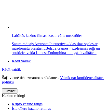
Labākās kazino filmas, kas ir vērts noskatīties
Satura rādītājs Amusnet Interactive – klasiskas spēles ar
mūsdienīgu piesitienuBelatra Games – izplešanās ruļļi un
sprādzienveida laimestiEndorphina – augsta kvalitāte ..
Rādīt vairāk
Rādīt vairāk
Šajā vietnē tiek izmantotas sīkdatnes.
Vairāk par konfidencialitātes
politiku
Turpināt
Kazino reitingi
Kripto kazino rangs
Īstu dīleru kazino reitings