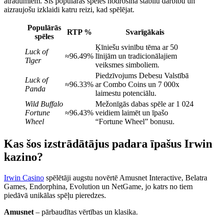
atradumiem. Šīs populārās spēles nodrošina stabilu darbību un
aizraujošu izklaidi katru reizi, kad spēlējat.
Populārās
RTP %
Svarīgākais
spēles
Ķīniešu svinību tēma ar 50
Luck of
≈96.49%
līnijām un tradicionālajiem
Tiger
veiksmes simboliem.
Piedzīvojums Debesu Valstībā
Luck of
≈96.33%
ar Combo Coins un 7 000x
Panda
laimestu potenciālu.
Wild Buffalo
Mežonīgās dabas spēle ar 1 024
Fortune
≈96.43%
veidiem laimēt un īpašo
Wheel
“Fortune Wheel” bonusu.
Kas šos izstrādātājus padara īpašus Irwin
kazino?
Irwin Casino
spēlētāji augstu novērtē Amusnet Interactive, Belatra
Games, Endorphina, Evolution un NetGame, jo katrs no tiem
piedāvā unikālas spēļu pieredzes.
Amusnet
– pārbaudītas vērtības un klasika.