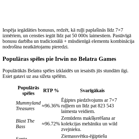
Iespēja iegādāties bonusus, redzēt, kā ruļļi paplašinās līdz 7×7
izmēriem, un censties iegūt līdz pat 50 000x laimestiem. Pastāvīgā
bonusu darbība un tradicionālā + mūsdienīgā elementu kombinācija
nodrošina neatkārtojamu pieredzi.
Populāras spēles pie Irwin no Belatra Games
Populārākās Belatra spēles izklaidēs un iesaistīs jūs stundām ilgi.
Esiet gatavi uz asa sižeta spēlēm.
Populārās
RTP %
Svarīgākais
spēles
Ēģiptes piedzīvojums ar 7×7
Mummyland
≈96.36%
ruļļiem un līdz pat 823 543
Treasures
laimesta veidiem.
Zemūdens makšķerēšana ar
Blast The
≈96.72%
kolekcijas mehāniku un wild
Bass
zvejnieku.
Ziemassvētku-ēģiptiešu
Santa