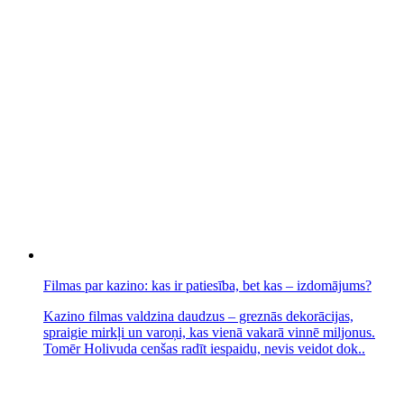
Filmas par kazino: kas ir patiesība, bet kas – izdomājums?
Kazino filmas valdzina daudzus – greznās dekorācijas,
spraigie mirkļi un varoņi, kas vienā vakarā vinnē miljonus.
Tomēr Holivuda cenšas radīt iespaidu, nevis veidot dok..