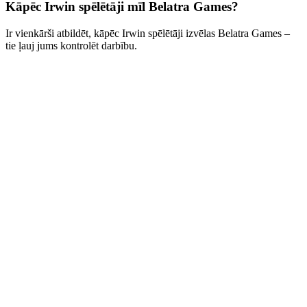
Kāpēc Irwin spēlētāji mīl Belatra Games?
Ir vienkārši atbildēt, kāpēc Irwin spēlētāji izvēlas Belatra Games –
tie ļauj jums kontrolēt darbību.