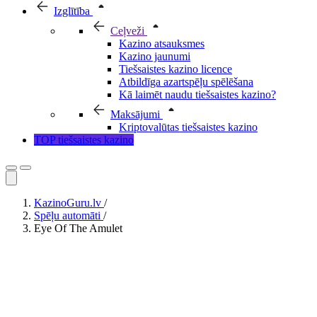
Izglītība
Ceļveži
Kazino atsauksmes
Kazino jaunumi
Tiešsaistes kazino licence
Atbildīga azartspēļu spēlēšana
Kā laimēt naudu tiešsaistes kazino?
Maksājumi
Kriptovalūtas tiešsaistes kazino
TOP tiešsaistes kazino
KazinoGuru.lv
/
Spēļu automāti
/
Eye Of The Amulet