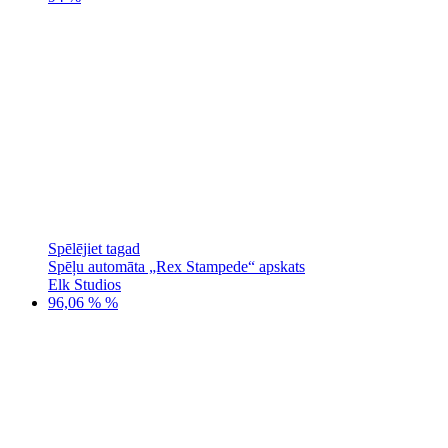
Spēlējiet tagad
Spēļu automāta „Rex Stampede“ apskats
Elk Studios
96,06 % %