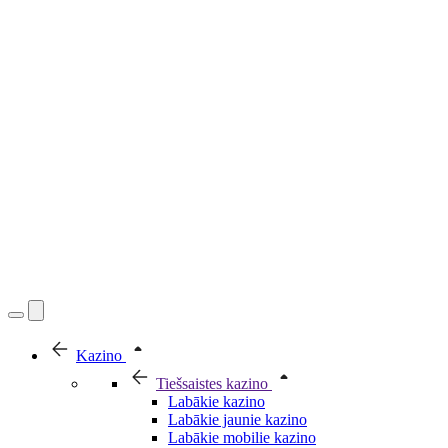
Kazino
Tiešsaistes kazino
Labākie kazino
Labākie jaunie kazino
Labākie mobilie kazino