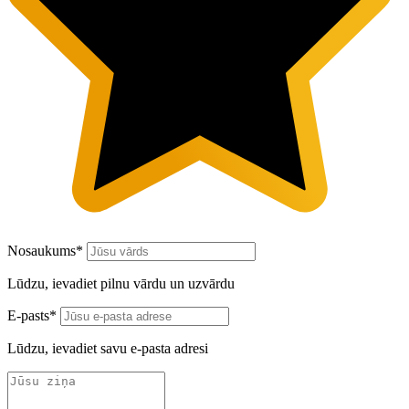
Nosaukums*
Lūdzu, ievadiet pilnu vārdu un uzvārdu
E-pasts*
Lūdzu, ievadiet savu e-pasta adresi