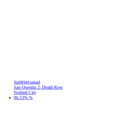
Spēlējiet tagad
San Quentin 2: Death Row
Nolimit City
96.53% %