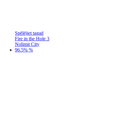
Spēlējiet tagad
Fire in the Hole 3
Nolimit City
96.5% %