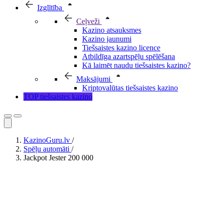
Izglītība
Ceļveži
Kazino atsauksmes
Kazino jaunumi
Tiešsaistes kazino licence
Atbildīga azartspēļu spēlēšana
Kā laimēt naudu tiešsaistes kazino?
Maksājumi
Kriptovalūtas tiešsaistes kazino
TOP tiešsaistes kazino
KazinoGuru.lv
/
Spēļu automāti
/
Jackpot Jester 200 000