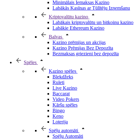
Minimālais Iemaksas Kazino
Labākās Kasīnas ar Tūlītēju Izņemšanu
Kriptovalūtu kazino
Labākais kriptovalūtu un bitkoinu kazino
Labākie Ethereum Kazino
Balvas
Kazino prēmijas un akcijas
Kazino Prēmijas Bez Depozīta
Bezmaksas griezieni bez depozīta
Spēles
Kazino spēles
Blekdžeks
Ruleti
Live Kazino
Baccarat
Video Pokers
Kāršu spēles
Bingo
Keno
Loterija
Spēļu automāti
Spēļu Automāti