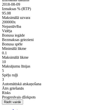
2018-08-09
Izmaksas % (RTP)
95.08
Maksimālā uzvara
200000x
Nepastāvība
Vidēja
Bonusa iegāde
Bezmaksas griezieni
Bonusa spēle
Minimālā likme
0.1
Maksimālā likme
10
Maksājumu līnijas
5
Spēļu ruļļi
3
Automātiskā atskaņošana
Ātrs griešanās
Risks
Progresīvais džekpots
Rādīt vairāk