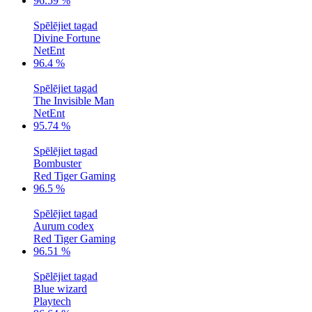
96.59 %
Spēlējiet tagad
Divine Fortune
NetEnt
96.4 %
Spēlējiet tagad
The Invisible Man
NetEnt
95.74 %
Spēlējiet tagad
Bombuster
Red Tiger Gaming
96.5 %
Spēlējiet tagad
Aurum codex
Red Tiger Gaming
96.51 %
Spēlējiet tagad
Blue wizard
Playtech