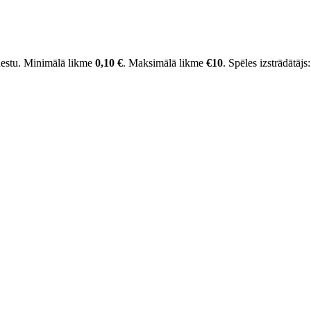
estu. Minimālā likme
0,10 €
. Maksimālā likme
€10
. Spēles izstrādātājs