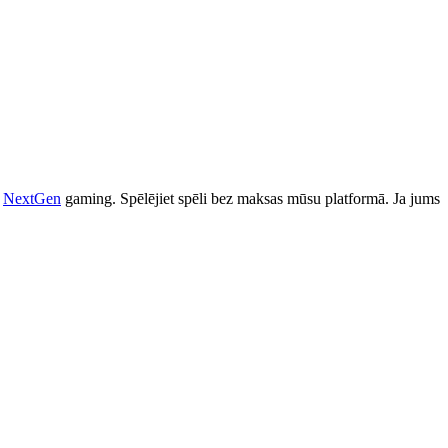
:
NextGen
gaming.
Spēlējiet spēli bez maksas mūsu platformā. Ja jums