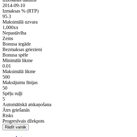
2014-09-10
Izmaksas % (RTP)
95.3
Maksimālā uzvara
1,000xx
Nepastāvība
Zems
Bonusa iegāde
Bezmaksas griezieni
Bonusa spēle
Minimālā likme
0.01
Maksimālā likme
500
Maksājumu līnijas
50
Spēļu ruļļi
5
Automātiskā atskaņošana
Ātrs griešanās
Risks
Progresīvais džekpots
Rādīt vairāk