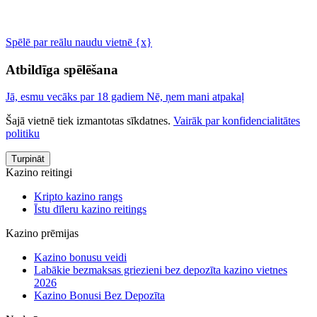
Spēlē par reālu naudu vietnē {x}
Atbildīga spēlēšana
Jā, esmu vecāks par 18 gadiem
Nē, ņem mani atpakaļ
Šajā vietnē tiek izmantotas sīkdatnes.
Vairāk par konfidencialitātes
politiku
Turpināt
Kazino reitingi
Kripto kazino rangs
Īstu dīleru kazino reitings
Kazino prēmijas
Kazino bonusu veidi
Labākie bezmaksas griezieni bez depozīta kazino vietnes
2026
Kazino Bonusi Bez Depozīta