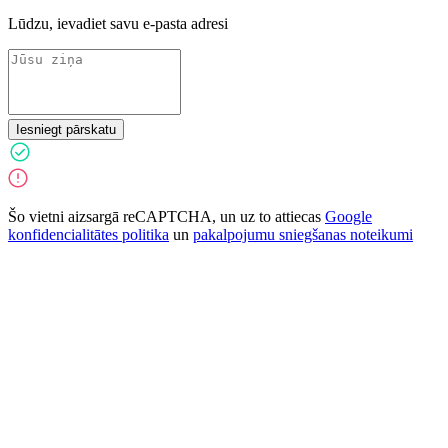
Lūdzu, ievadiet savu e-pasta adresi
Iesniegt pārskatu
Šo vietni aizsargā reCAPTCHA, un uz to attiecas
Google
konfidencialitātes politika
un
pakalpojumu sniegšanas noteikumi