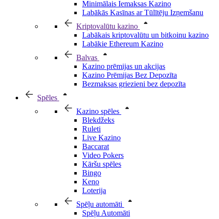
Minimālais Iemaksas Kazino
Labākās Kasīnas ar Tūlītēju Izņemšanu
Kriptovalūtu kazino
Labākais kriptovalūtu un bitkoinu kazino
Labākie Ethereum Kazino
Balvas
Kazino prēmijas un akcijas
Kazino Prēmijas Bez Depozīta
Bezmaksas griezieni bez depozīta
Spēles
Kazino spēles
Blekdžeks
Ruleti
Live Kazino
Baccarat
Video Pokers
Kāršu spēles
Bingo
Keno
Loterija
Spēļu automāti
Spēļu Automāti