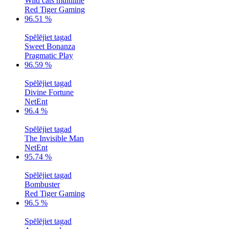
Wild cats multiline
Red Tiger Gaming
96.51 %
Spēlējiet tagad
Sweet Bonanza
Pragmatic Play
96.59 %
Spēlējiet tagad
Divine Fortune
NetEnt
96.4 %
Spēlējiet tagad
The Invisible Man
NetEnt
95.74 %
Spēlējiet tagad
Bombuster
Red Tiger Gaming
96.5 %
Spēlējiet tagad