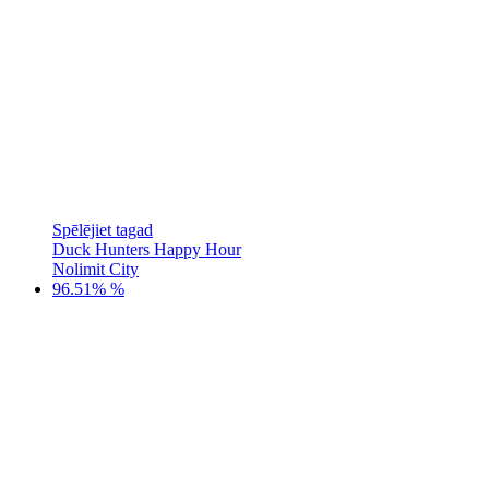
Spēlējiet tagad
Duck Hunters Happy Hour
Nolimit City
96.51% %