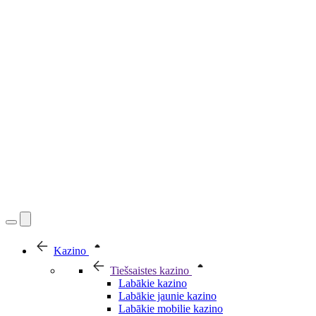
Kazino
Tiešsaistes kazino
Labākie kazino
Labākie jaunie kazino
Labākie mobilie kazino