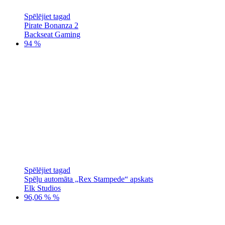
Spēlējiet tagad
Pirate Bonanza 2
Backseat Gaming
94 %
Spēlējiet tagad
Spēļu automāta „Rex Stampede“ apskats
Elk Studios
96,06 % %