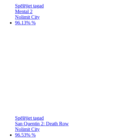
Spēlējiet tagad
Mental 2
Nolimit City
96.13% %
Spēlējiet tagad
San Quentin 2: Death Row
Nolimit City
96.53% %