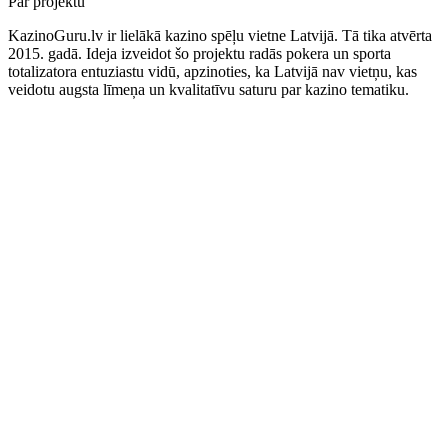
Par projektu
KazinoGuru.lv ir lielākā kazino spēļu vietne Latvijā. Tā tika atvērta
2015. gadā. Ideja izveidot šo projektu radās pokera un sporta
totalizatora entuziastu vidū, apzinoties, ka Latvijā nav vietņu, kas
veidotu augsta līmeņa un kvalitatīvu saturu par kazino tematiku.