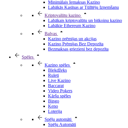
Minimālais Iemaksas Kazino
Labākās Kasīnas ar Tūlītēju Izņemšanu
Kriptovalūtu kazino
Labākais kriptovalūtu un bitkoinu kazino
Labākie Ethereum Kazino
Balvas
Kazino prēmijas un akcijas
Kazino Prēmijas Bez Depozīta
Bezmaksas griezieni bez depozīta
Spēles
Kazino spēles
Blekdžeks
Ruleti
Live Kazino
Baccarat
Video Pokers
Kāršu spēles
Bingo
Keno
Loterija
Spēļu automāti
Spēļu Automāti