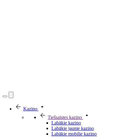
Kazino
Tiešsaistes kazino
Labākie kazino
Labākie jaunie kazino
Labākie mobilie kazino