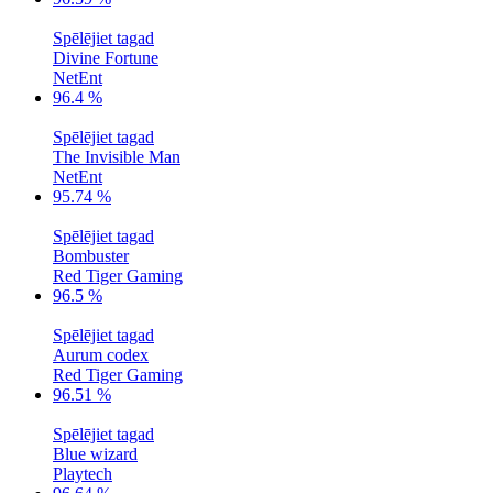
Spēlējiet tagad
Divine Fortune
NetEnt
96.4 %
Spēlējiet tagad
The Invisible Man
NetEnt
95.74 %
Spēlējiet tagad
Bombuster
Red Tiger Gaming
96.5 %
Spēlējiet tagad
Aurum codex
Red Tiger Gaming
96.51 %
Spēlējiet tagad
Blue wizard
Playtech