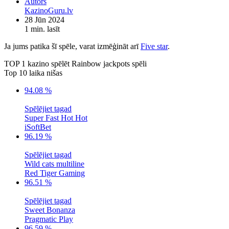
Autors
KazinoGuru.lv
28 Jūn 2024
1 min. lasīt
Ja jums patika šī spēle, varat izmēģināt arī
Five star
.
TOP 1 kazino spēlēt Rainbow jackpots spēli
Top 10 laika nišas
94.08 %
Spēlējiet tagad
Super Fast Hot Hot
iSoftBet
96.19 %
Spēlējiet tagad
Wild cats multiline
Red Tiger Gaming
96.51 %
Spēlējiet tagad
Sweet Bonanza
Pragmatic Play
96.59 %