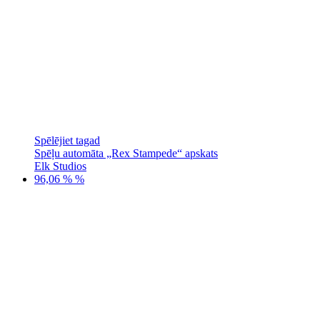
Spēlējiet tagad
Spēļu automāta „Rex Stampede“ apskats
Elk Studios
96,06 % %