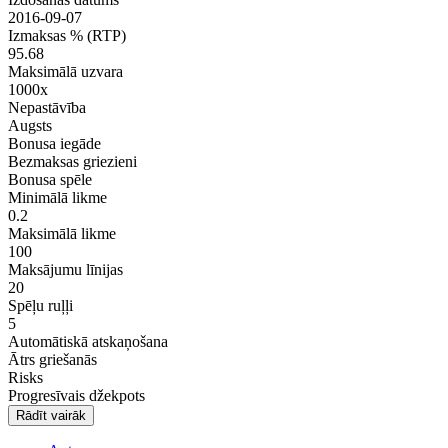
2016-09-07
Izmaksas % (RTP)
95.68
Maksimālā uzvara
1000x
Nepastāvība
Augsts
Bonusa iegāde
Bezmaksas griezieni
Bonusa spēle
Minimālā likme
0.2
Maksimālā likme
100
Maksājumu līnijas
20
Spēļu ruļļi
5
Automātiskā atskaņošana
Ātrs griešanās
Risks
Progresīvais džekpots
Rādīt vairāk