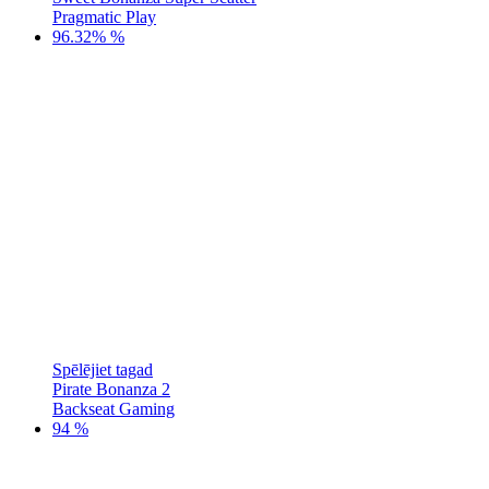
Pragmatic Play
96.32% %
Spēlējiet tagad
Pirate Bonanza 2
Backseat Gaming
94 %