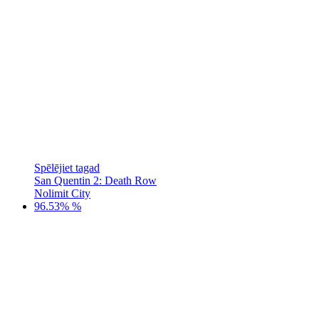
Spēlējiet tagad
San Quentin 2: Death Row
Nolimit City
96.53% %